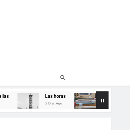
Las horas
Del valor en la literatura
5 Días Ago
2 Semanas Ago