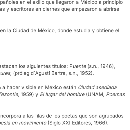
oles en el exilio que llegaron a México a principio
as y escritores en ciernes que empezaron a abrirse
en la Ciudad de México, donde estudia y obtiene el
tacan los siguientes títulos: P
uente
(s.n., 1946),
gures
, (próleg d´Agustí Bartra, s.n., 1952).
n a hacer visible en México están
Ciudad asediada
Tezontle
, 1959) y
El lugar del hombre
(UNAM,
Poemas
incorpora a las filas de los poetas que son agrupados
esía en movimiento
(Siglo XXI Editores, 1966).