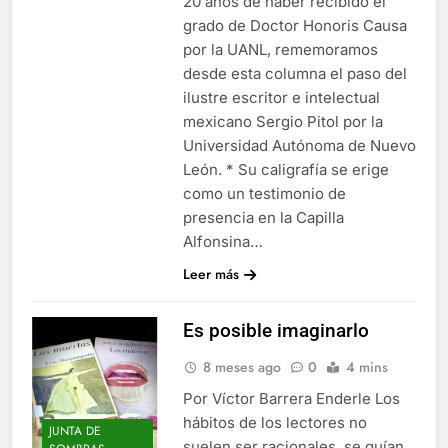
20 años de haber recibido el
grado de Doctor Honoris Causa
por la UANL, rememoramos
desde esta columna el paso del
ilustre escritor e intelectual
mexicano Sergio Pitol por la
Universidad Autónoma de Nuevo
León. * Su caligrafía se erige
como un testimonio de
presencia en la Capilla
Alfonsina…
Leer más
Es posible imaginarlo
8 meses ago
0
4 mins
Por Víctor Barrera Enderle Los
hábitos de los lectores no
JUNTA DE
suelen ser racionales, se guían