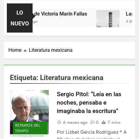
LO
Poemas de Victoria Marín Fallas
Las hora
15 Horas Ago
3 Días Ago
NUEVO
Home
Literatura mexicana
Etiqueta:
Literatura mexicana
Sergio Pitol: “Leía en las
noches, pensaba e
imaginaba la escritura”
6 meses ago
0
7 mins
RETRATOS DEL
TIEMPO
Por Lizbet García Rodríguez * A