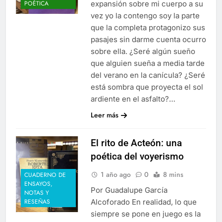
expansión sobre mi cuerpo a su
POÉTICA
vez yo la contengo soy la parte
que la completa protagonizo sus
pasajes sin darme cuenta ocurro
sobre ella. ¿Seré algún sueño
que alguien sueña a media tarde
del verano en la canícula? ¿Seré
está sombra que proyecta el sol
ardiente en el asfalto?…
Leer más
El rito de Acteón: una
poética del voyerismo
1 año ago
0
8 mins
CUADERNO DE
ENSAYOS,
Por Guadalupe García
NOTAS Y
Alcoforado En realidad, lo que
RESEÑAS
siempre se pone en juego es la