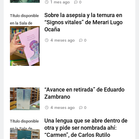
1 mes ago
0
Sobre la asepsia y la ternura en
Título disponible
“Signos vitales” de Merari Lugo
en la Sala de
Ocaña
Literatura.
Créditos de la
4 meses ago
0
fotografía:
Nancy Lucio.
“Avance en retirada” de Eduardo
Zambrano
4 meses ago
0
Una lengua que se abre dentro de
Título disponible
otra y pide ser nombrada ahí:
en la Sala de
“Carmen”, de Carlos Rutilo
Literatura.