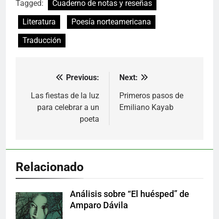
Tagged:
Cuaderno de notas y reseñas
Literatura
Poesía norteamericana
Traducción
Previous:
Next:
Navegación
de
Las fiestas de la luz
Primeros pasos de
para celebrar a un
Emiliano Kayab
entradas
poeta
Relacionado
Análisis sobre “El huésped” de
Amparo Dávila