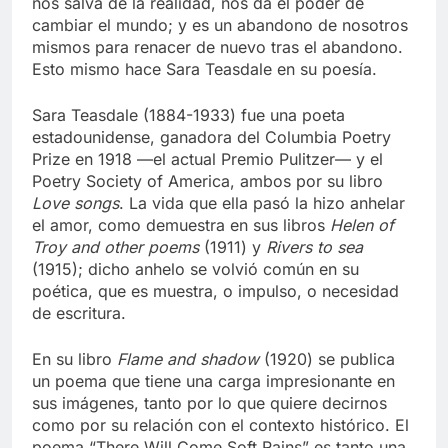
nos salva de la realidad, nos da el poder de
cambiar el mundo; y es un abandono de nosotros
mismos para renacer de nuevo tras el abandono.
Esto mismo hace Sara Teasdale en su poesía.
Sara Teasdale (1884-1933) fue una poeta
estadounidense, ganadora del Columbia Poetry
Prize en 1918 —el actual Premio Pulitzer— y el
Poetry Society of America, ambos por su libro
Love songs
. La vida que ella pasó la hizo anhelar
el amor, como demuestra en sus libros
Helen of
Troy and other poems
(1911) y
Rivers to sea
(1915); dicho anhelo se volvió común en su
poética, que es muestra, o impulso, o necesidad
de escritura.
En su libro
Flame and shadow
(1920) se publica
un poema que tiene una carga impresionante en
sus imágenes, tanto por lo que quiere decirnos
como por su relación con el contexto histórico. El
poema “There Will Come Soft Rains” es tanto una