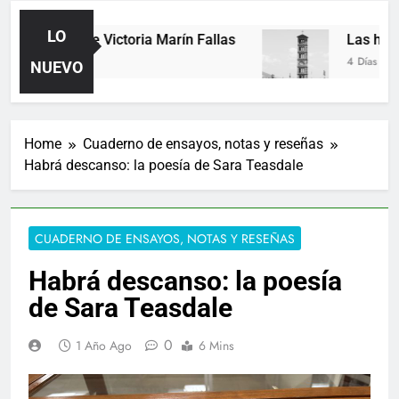
LO
Poemas de Victoria Marín Fallas
Las horas
2 Días Ago
4 Días Ago
NUEVO
Home
Cuaderno de ensayos, notas y reseñas
Habrá descanso: la poesía de Sara Teasdale
CUADERNO DE ENSAYOS, NOTAS Y RESEÑAS
Habrá descanso: la poesía
de Sara Teasdale
0
1 Año Ago
6 Mins