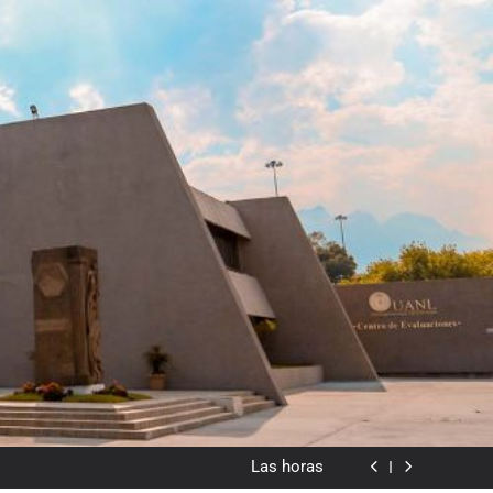
dado en lo visual como forma o cromatismo”
Poemas de Victoria Marín Fallas
Las horas
Del valor en la literatura