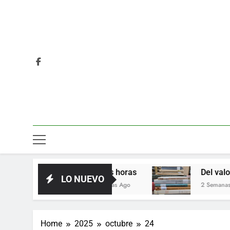
Las horas
Del valor en la litera
LO NUEVO
3 Días Ago
2 Semanas Ago
Home
2025
octubre
24