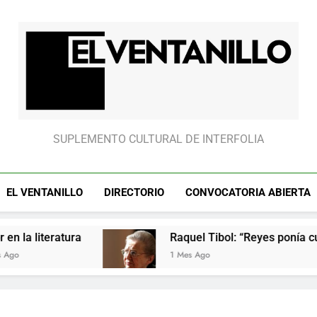
Raquel Tibol: “Reyes ponía cui
Raquel Tibol: “Reyes ponía cui
El Ventanillo
SUPLEMENTO CULTURAL DE INTERFOLIA
EL VENTANILLO
DIRECTORIO
CONVOCATORIA ABIERTA
tura
Raquel Tibol: “Reyes ponía cuidado en lo
1 Mes Ago