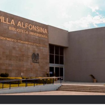
Raquel Tibol: “Reyes ponía cui