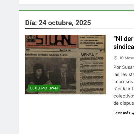
Día:
24 octubre, 2025
“Ni der
sindic
10 Mese
Por Susan
las revis
impresos 
EL ÚLTIMO LIPÁN
rápida in
colectivo
de dispu
Leer más