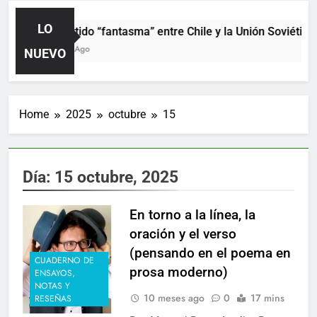
LO
El partido “fantasma” entre Chile y la Unión Soviética
1 Hora Ago
NUEVO
Home
2025
octubre
15
Día:
15 octubre, 2025
En torno a la línea, la
oración y el verso
(pensando en el poema en
CUADERNO DE
prosa moderno)
ENSAYOS,
NOTAS Y
10 meses ago
0
17 mins
RESEÑAS