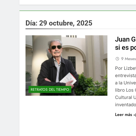
Día:
29 octubre, 2025
Juan Ge
si es p
9 Mese
Por Lizbe
entrevist
a la Univ
RETRATOS DEL TIEMPO
libro Los
Cultural 
inventad
Leer más