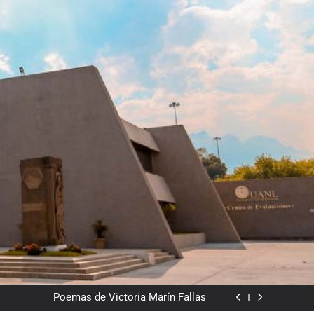
Del valor en la literatura
a” entre Chile y la Unión Soviética. Año 1973
(clasificatorios al mundial Alemania 1974)
Poemas de Victoria Marín Fallas
Las horas