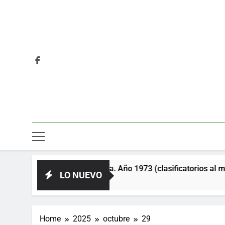
le y la Unión Soviética. Año 1973 (clasificatorios al mundial A
LO NUEVO
Home
2025
octubre
29