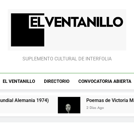
El partido “fantasm
El Ventanillo
SUPLEMENTO CULTURAL DE INTERFOLIA
EL VENTANILLO
DIRECTORIO
CONVOCATORIA ABIERTA
lemania 1974)
Poemas de Victoria Marín Fallas
2 Días Ago