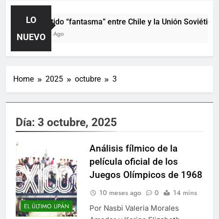
LO
El partido “fantasma” entre Chile y la Unión Soviética.
2 Horas Ago
NUEVO
Home
2025
octubre
3
Día:
3 octubre, 2025
Análisis fílmico de la
película oficial de los
Juegos Olímpicos de 1968
10 meses ago
0
14 mins
EL ÚLTIMO LIPÁN
Por Nasbi Valeria Morales