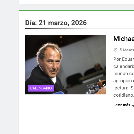
Día:
21 marzo, 2026
Michae
5 Mese
Por Eduar
calendari
mundo con
apropian 
lectura. 
CALENDARIO
cotidian
Leer más