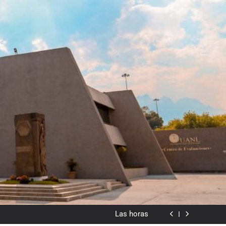
dado en lo visual como forma o cromatismo”
Poemas de Victoria Marín Fallas
Las horas
Del valor en la literatura