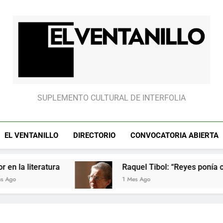
Raquel Tibol: “Reyes ponía cui
Raquel Tibol: “Reyes ponía cui
El Ventanillo
SUPLEMENTO CULTURAL DE INTERFOLIA
EL VENTANILLO
DIRECTORIO
CONVOCATORIA ABIERTA
atura
Raquel Tibol: “Reyes ponía cuidado en 
1 Mes Ago