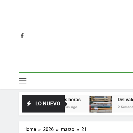
Las horas
Del valor en la liter
LO NUEVO
4 Días Ago
2 Semanas Ago
Home
2026
marzo
21