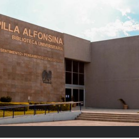
Raquel Tibol: “Reyes ponía cui