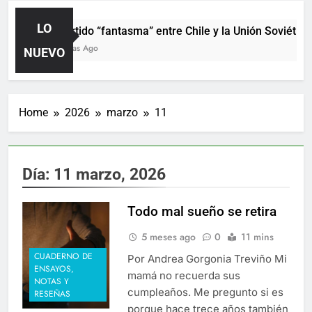
LO
El partido “fantasma” entre Chile y la Unión Soviética
15 Horas Ago
NUEVO
Home
2026
marzo
11
Día:
11 marzo, 2026
Todo mal sueño se retira
5 meses ago
0
11 mins
CUADERNO DE
Por Andrea Gorgonia Treviño Mi
ENSAYOS,
mamá no recuerda sus
NOTAS Y
cumpleaños. Me pregunto si es
RESEÑAS
porque hace trece años también