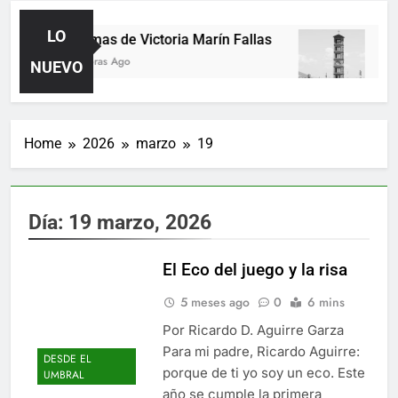
LO
Poemas de Victoria Marín Fallas
Las
19 Horas Ago
3 Dí
NUEVO
Home
2026
marzo
19
Día:
19 marzo, 2026
El Eco del juego y la risa
5 meses ago
0
6 mins
Por Ricardo D. Aguirre Garza
Para mi padre, Ricardo Aguirre:
DESDE EL
porque de ti yo soy un eco. Este
UMBRAL
año se cumple la primera