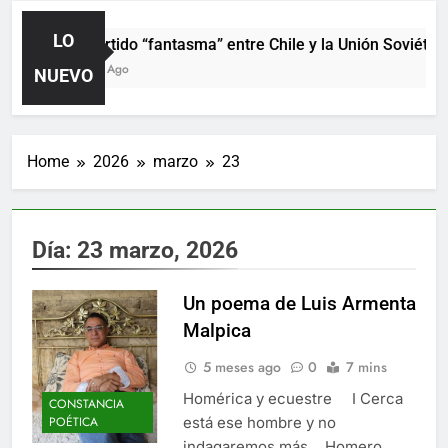
LO
El partido “fantasma” entre Chile y la Unión Soviética
3 Días Ago
NUEVO
Home
2026
marzo
23
Día:
23 marzo, 2026
Un poema de Luis Armenta
Malpica
5 meses ago
0
7 mins
Homérica y ecuestre I Cerca
CONSTANCIA
está ese hombre y no
POÉTICA
indagaremos más… Homero,