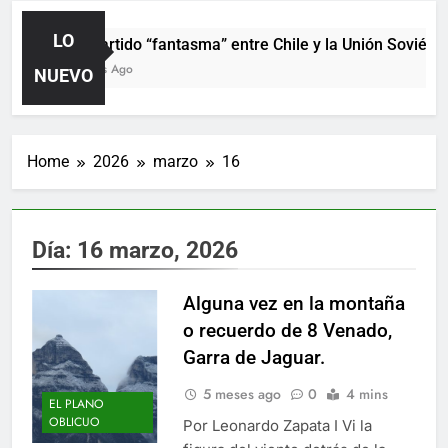
LO
El partido “fantasma” entre Chile y la Unión Soviética
2 Días Ago
NUEVO
Home
2026
marzo
16
Día:
16 marzo, 2026
Alguna vez en la montaña
o recuerdo de 8 Venado,
Garra de Jaguar.
5 meses ago
0
4 mins
EL PLANO
OBLICUO
Por Leonardo Zapata I Vi la