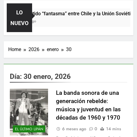
LO
El partido “fantasma” entre Chile y la Unión Soviética.
1 Día Ago
NUEVO
Home
2026
enero
30
Día:
30 enero, 2026
La banda sonora de una
generación rebelde:
música y juventud en las
décadas de 1960 y 1970
6 meses ago
0
14 mins
EL ÚLTIMO LIPÁN