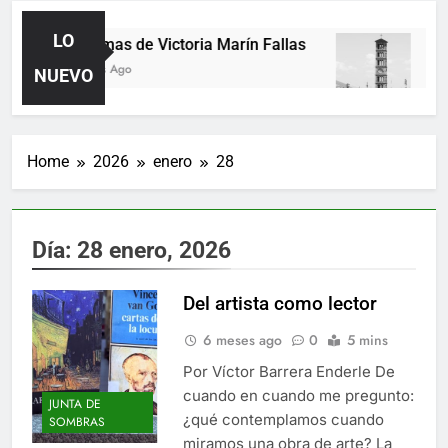
LO
Poemas de Victoria Marín Fallas
Las
2 Días Ago
4 Dí
NUEVO
Home
2026
enero
28
Día:
28 enero, 2026
Del artista como lector
6 meses ago
0
5 mins
Por Víctor Barrera Enderle De
cuando en cuando me pregunto:
JUNTA DE
¿qué contemplamos cuando
SOMBRAS
miramos una obra de arte? La