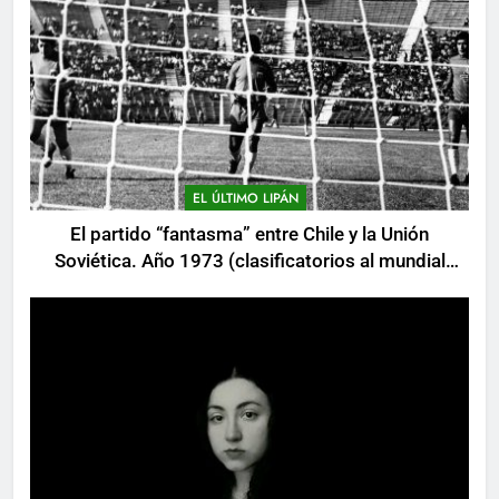
EL ÚLTIMO LIPÁN
El partido “fantasma” entre Chile y la Unión
Soviética. Año 1973 (clasificatorios al mundial
Alemania 1974)