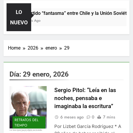
LO
El partido “fantasma” entre Chile y la Unión Soviética
2 Horas Ago
NUEVO
Home
2026
enero
29
Día:
29 enero, 2026
Sergio Pitol: “Leía en las
noches, pensaba e
imaginaba la escritura”
6 meses ago
0
7 mins
RETRATOS DEL
TIEMPO
Por Lizbet García Rodríguez * A