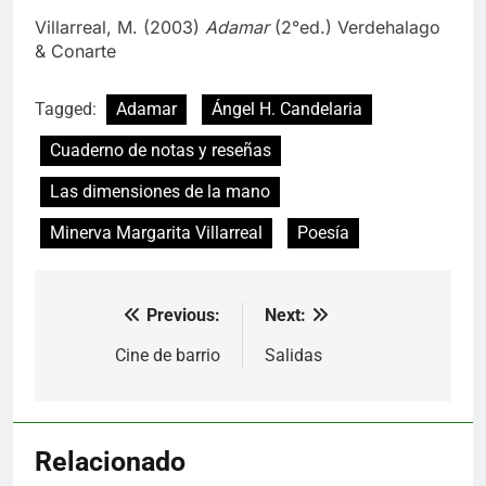
Villarreal, M. (2003)
Adamar
(2°ed.) Verdehalago
& Conarte
Tagged:
Adamar
Ángel H. Candelaria
Cuaderno de notas y reseñas
Las dimensiones de la mano
Minerva Margarita Villarreal
Poesía
Previous:
Next:
Navegación
de
Cine de barrio
Salidas
entradas
Relacionado