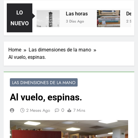
LO
ín Fallas
Las horas
Del valor
3 Días Ago
2 Semanas 
NUEVO
Home
Las dimensiones de la mano
Al vuelo, espinas.
LAS DIMENSIONES DE LA MANO
Al vuelo, espinas.
0
2 Meses Ago
7 Mins