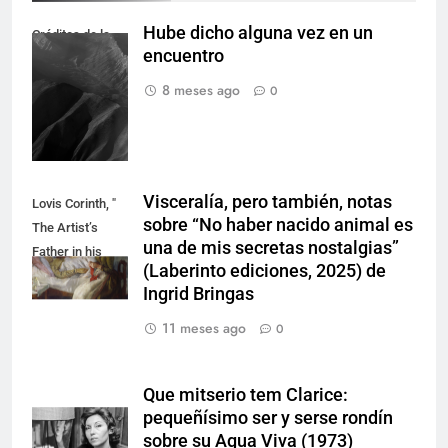
Hube dicho alguna vez en un
Créditos de la
encuentro
imagen: Ulises
León.
8 meses ago
0
Visceralía, pero también, notas
Lovis Corinth, "
sobre “No haber nacido animal es
The Artist’s
una de mis secretas nostalgias”
Father in his
(Laberinto ediciones, 2025) de
Sickbed", 1888
Ingrid Bringas
11 meses ago
0
Que mitserio tem Clarice:
pequeñísimo ser y serse rondín
sobre su Agua Viva (1973)