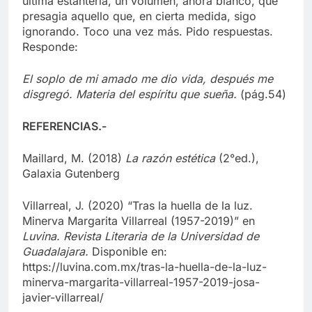
última estantería, un volumen, ahora blanco, que
presagia aquello que, en cierta medida, sigo
ignorando. Toco una vez más. Pido respuestas.
Responde:
El soplo de mi amado me dio vida, después me
disgregó. Materia del espíritu que sueña.
(pág.54)
REFERENCIAS.-
Maillard, M. (2018)
La razón estética
(2°ed.),
Galaxia Gutenberg
Villarreal, J. (2020) “Tras la huella de la luz.
Minerva Margarita Villarreal (1957-2019)” en
Luvina. Revista Literaria de la Universidad de
Guadalajara.
Disponible en:
https://luvina.com.mx/tras-la-huella-de-la-luz-
minerva-margarita-villarreal-1957-2019-josa-
javier-villarreal/