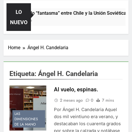
LO
El partido “fantasma” entre Chile y la Unión Soviética. Añ
2 Días Ago
NUEVO
Home
Ángel H. Candelaria
Etiqueta:
Ángel H. Candelaria
Al vuelo, espinas.
2 meses ago
0
7 mins
Por Ángel H. Candelaria Aquel
LAS
dos mil veintiuno era verano, y
DIMENSIONES
destacaban los cuarenta grados
DE LA MANO
por sobre la calzada y notábase