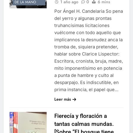
1 año ago
0
6 mins
DE LA MANO
Por Ángel H. Candelaria So pena
del yerro y algunas prontas
truhancísimas licitaciones
vuélcome con todo aquello que
implícannos la desnudez anca la
tromba de, siquiera pretender,
hablar sobre Clarice Lispector:
Escritora, cronista, bruja, madre,
mito imponentísimo en potencia
a punta de hambre y culto al
desparpajo. Es indiscutible, en
prima instancia, el papel que…
Leer más
Fierecía y floración a
tantas calmas mundas.
[Sobre “El bosque tiene