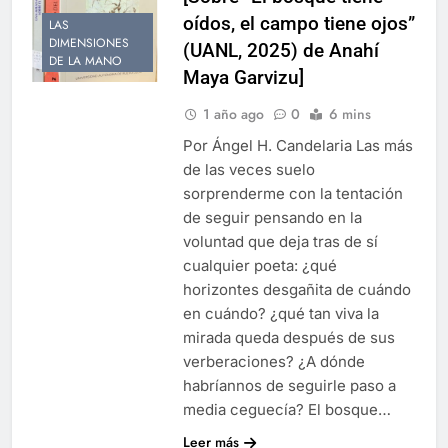
oídos, el campo tiene ojos”
LAS
DIMENSIONES
(UANL, 2025) de Anahí
DE LA MANO
Maya Garvizu]
1 año ago
0
6 mins
Por Ángel H. Candelaria Las más
de las veces suelo
sorprenderme con la tentación
de seguir pensando en la
voluntad que deja tras de sí
cualquier poeta: ¿qué
horizontes desgañita de cuándo
en cuándo? ¿qué tan viva la
mirada queda después de sus
verberaciones? ¿A dónde
habríannos de seguirle paso a
media ceguecía? El bosque…
Leer más