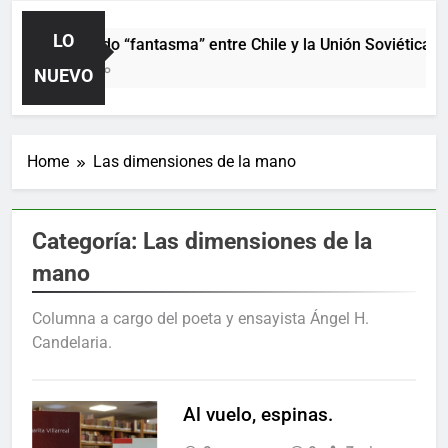
LO
El partido “fantasma” entre Chile y la Unión Soviética. Añ
2 Días Ago
NUEVO
Home
Las dimensiones de la mano
Categoría:
Las dimensiones de la
mano
Columna a cargo del poeta y ensayista Ángel H.
Candelaria.
Al vuelo, espinas.