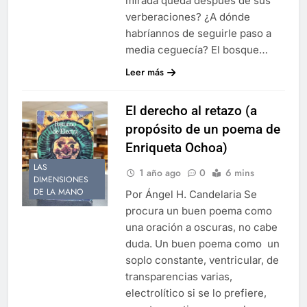
mirada queda después de sus
verberaciones? ¿A dónde
habríannos de seguirle paso a
media ceguecía? El bosque…
Leer más
El derecho al retazo (a
propósito de un poema de
Enriqueta Ochoa)
LAS
1 año ago
0
6 mins
DIMENSIONES
DE LA MANO
Por Ángel H. Candelaria Se
procura un buen poema como
una oración a oscuras, no cabe
duda. Un buen poema como un
soplo constante, ventricular, de
transparencias varias,
electrolítico si se lo prefiere,