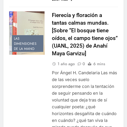
Fierecía y floración a
tantas calmas mundas.
[Sobre “El bosque tiene
oídos, el campo tiene ojos”
LAS
DIMENSIONES
(UANL, 2025) de Anahí
DE LA MANO
Maya Garvizu]
1 año ago
0
6 mins
Por Ángel H. Candelaria Las más
de las veces suelo
sorprenderme con la tentación
de seguir pensando en la
voluntad que deja tras de sí
cualquier poeta: ¿qué
horizontes desgañita de cuándo
en cuándo? ¿qué tan viva la