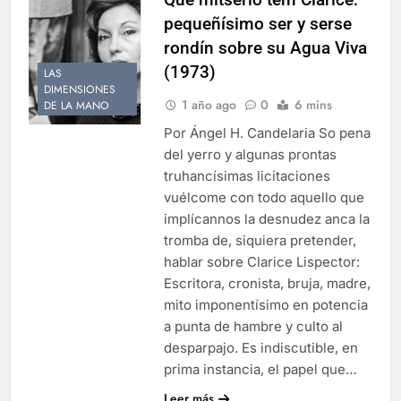
pequeñísimo ser y serse
rondín sobre su Agua Viva
(1973)
LAS
DIMENSIONES
1 año ago
0
6 mins
DE LA MANO
Por Ángel H. Candelaria So pena
del yerro y algunas prontas
truhancísimas licitaciones
vuélcome con todo aquello que
implícannos la desnudez anca la
tromba de, siquiera pretender,
hablar sobre Clarice Lispector:
Escritora, cronista, bruja, madre,
mito imponentísimo en potencia
a punta de hambre y culto al
desparpajo. Es indiscutible, en
prima instancia, el papel que…
Leer más