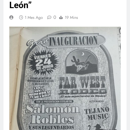
la onda Tex-Mex en Nuevo
León”
0
1 Mes Ago
19 Mins