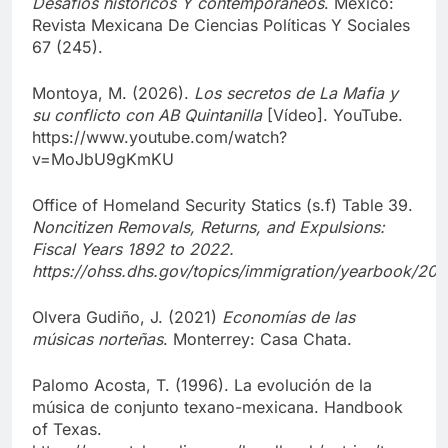
Desafíos históricos Y contemporáneos
. México:
Revista Mexicana De Ciencias Políticas Y Sociales
67 (245).
Montoya, M. (2026).
Los secretos de La Mafia y
su conflicto con AB Quintanilla
[Vídeo]. YouTube.
https://www.youtube.com/watch?
v=MoJbU9gKmKU
Office of Homeland Security Statics (s.f) Table 39.
Noncitizen Removals, Returns, and Expulsions:
Fiscal Years 1892 to 2022.
https://ohss.dhs.gov/topics/immigration/yearbook/202
Olvera Gudiño, J. (2021)
Economías de las
músicas norteñas
. Monterrey: Casa Chata.
Palomo Acosta, T. (1996). La evolución de la
música de conjunto texano-mexicana. Handbook
of Texas.