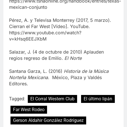
https://www.tshaonline.org/handbook/entries/texas-
mexican-conjunto
Pérez, A. y Televisa Monterrey (2017, 5 marzo).
Cierran el Far West [Vídeo]. YouTube.
https://www.youtube.com/watch?
v=kHsq6EEJXbM
Salazar, J. (4 de octubre de 2010) Aplauden
regios regreso de Emilio.
El Norte
Santana Garza, L. (2016)
Historia de la Música
Norteña Mexicana.
México, Plaza y Valdés
Editores.
Tagged:
El Corral Western Club
El último lipán
Far West Rodeo
Gerson Aldahir González Rodríguez