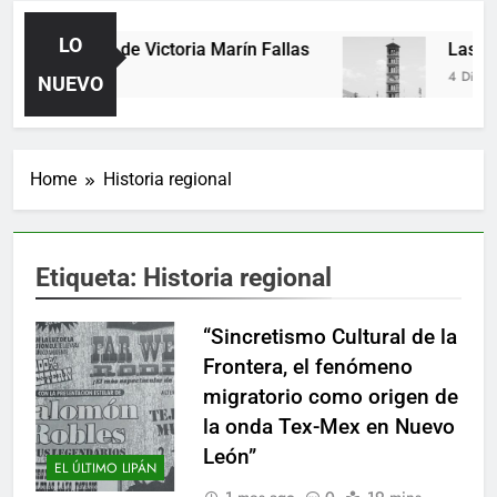
LO
Poemas de Victoria Marín Fallas
Las hora
2 Días Ago
4 Días Ago
NUEVO
Home
Historia regional
Etiqueta:
Historia regional
“Sincretismo Cultural de la
Frontera, el fenómeno
migratorio como origen de
la onda Tex-Mex en Nuevo
León”
EL ÚLTIMO LIPÁN
1 mes ago
0
19 mins