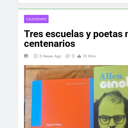
CALENDARIO
Tres escuelas y poetas
centenarios
0
3 Meses Ago
10 Mins