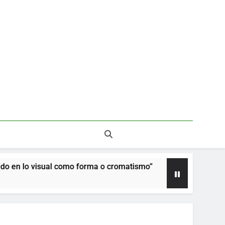
mo forma o cromatismo”
La poética de los árbo
1 Mes Ago