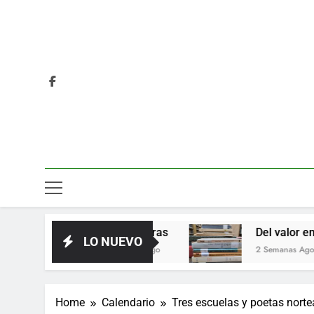
Las horas
Del valor en la literatura
LO NUEVO
4 Días Ago
2 Semanas Ago
Home
Calendario
Tres escuelas y poetas nort