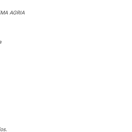
EMA AGRIA
a
os.