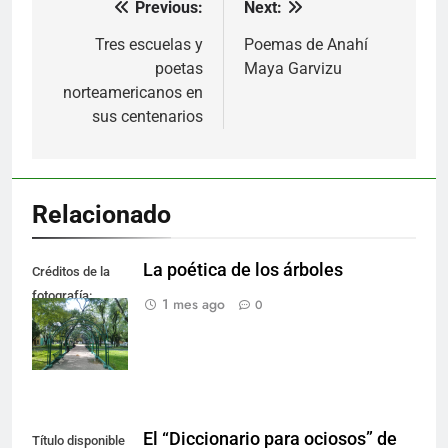
Previous:
Next:
Navegación
de
Tres escuelas y
Poemas de Anahí
poetas
Maya Garvizu
entradas
norteamericanos en
sus centenarios
Relacionado
La poética de los árboles
Créditos de la
fotografía:
1 mes ago
0
Roberto García.
El “Diccionario para ociosos” de
Título disponible