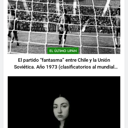
EL ÚLTIMO LIPÁN
El partido “fantasma” entre Chile y la Unión
Soviética. Año 1973 (clasificatorios al mundial
Alemania 1974)