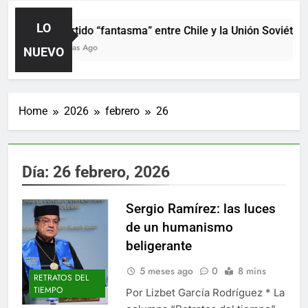
LO
El partido “fantasma” entre Chile y la Unión Soviética
13 Horas Ago
NUEVO
Home
2026
febrero
26
Día:
26 febrero, 2026
Sergio Ramírez: las luces
de un humanismo
beligerante
5 meses ago
0
8 mins
RETRATOS DEL
TIEMPO
Por Lizbet García Rodríguez * La