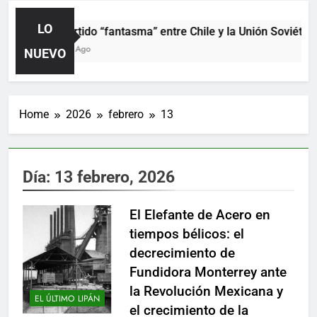
LO
El partido “fantasma” entre Chile y la Unión Soviética
3 Días Ago
NUEVO
Home
2026
febrero
13
Día:
13 febrero, 2026
El Elefante de Acero en
tiempos bélicos: el
decrecimiento de
Fundidora Monterrey ante
la Revolución Mexicana y
EL ÚLTIMO LIPÁN
el crecimiento de la