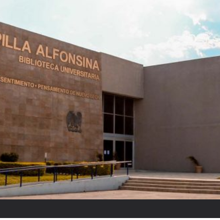
Raquel Tibol: “Reyes ponía cui