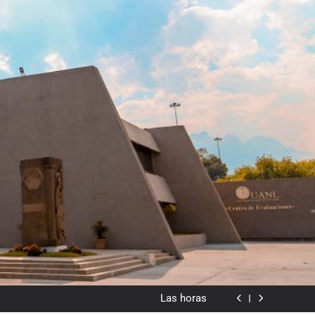
dado en lo visual como forma o cromatismo”
Poemas de Victoria Marín Fallas
Las horas
Del valor en la literatura