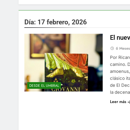
Día:
17 febrero, 2026
El nue
6 Mese
Por Ricar
camino. D
amoenus, 
clásico i
de El Dec
DESDE EL UMBRAL
la decen
Leer más