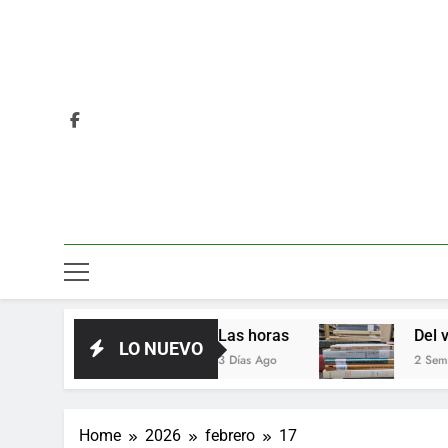
s
Las horas
Del valor en la li
LO NUEVO
3 Días Ago
2 Semanas Ago
Home
2026
febrero
17