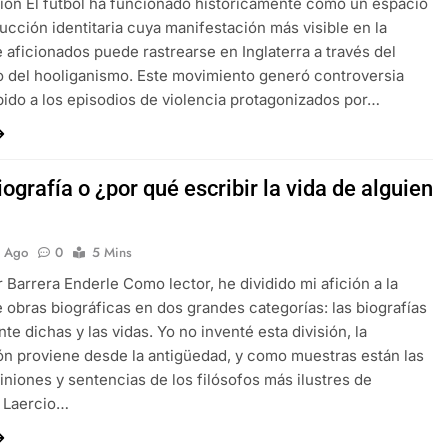
ión El fútbol ha funcionado históricamente como un espacio
ucción identitaria cuya manifestación más visible en la
e aficionados puede rastrearse en Inglaterra a través del
del hooliganismo. Este movimiento generó controversia
bido a los episodios de violencia protagonizados por…
iografía o ¿por qué escribir la vida de alguien
s Ago
0
5 Mins
r Barrera Enderle Como lector, he dividido mi afición a la
e obras biográficas en dos grandes categorías: las biografías
te dichas y las vidas. Yo no inventé esta división, la
ón proviene desde la antigüedad, y como muestras están las
iniones y sentencias de los filósofos más ilustres de
 Laercio…