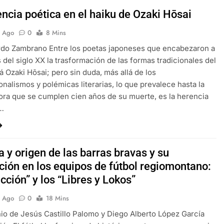
encia poética en el haiku de Ozaki Hōsai
s Ago
0
8 Mins
rdo Zambrano Entre los poetas japoneses que encabezaron a
s del siglo XX la trasformación de las formas tradicionales del
tá Ozaki Hōsai; pero sin duda, más allá de los
nalismos y polémicas literarias, lo que prevalece hasta la
ora que se cumplen cien años de su muerte, es la herencia
,…
a y origen de las barras bravas y su
ción en los equipos de fútbol regiomontano:
cción” y los “Libres y Lokos”
s Ago
0
18 Mins
io de Jesús Castillo Palomo y Diego Alberto López García