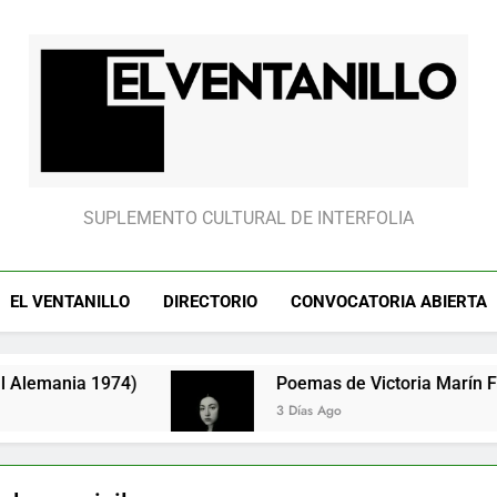
El partido “fantasm
El Ventanillo
SUPLEMENTO CULTURAL DE INTERFOLIA
EL VENTANILLO
DIRECTORIO
CONVOCATORIA ABIERTA
Poemas de Victoria Marín Fallas
3 Días Ago