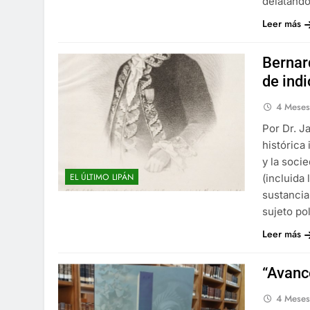
delatando
Leer más
Bernard
de indi
4 Mese
Por Dr. J
histórica
y la soci
EL ÚLTIMO LIPÁN
(incluida
sustancia
sujeto po
Leer más
“Avanc
4 Mese