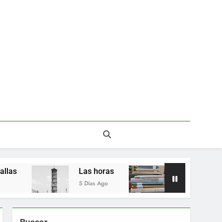
Del valor en la literatura
a” entre Chile y la Unión Soviética. Año 1973
(clasificatorios al mundial Alemania 1974)
Poemas de Victoria Marín Fallas
Las horas
Del valor en la literatura
Las horas
Del valor en la literatura
5 Días Ago
2 Semanas Ago