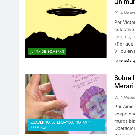
Un mun
4 Mese
Por Vícto
colectivo
setenta, 
¿Por qué
VI, quien
JUNTA DE SOMBRAS
Leer más
Sobre l
Merari
4 Mese
Por Aimé 
acepcióne
muros bla
CUADERNO DE ENSAYOS, NOTAS Y
RESEÑAS
Operación