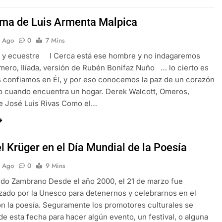
ma de Luis Armenta Malpica
s Ago
0
7 Mins
 y ecuestre I Cerca está ese hombre y no indagaremos
ro, Ilíada, versión de Rubén Bonifaz Nuño … lo cierto es
 confiamos en Él, y por eso conocemos la paz de un corazón
o cuando encuentra un hogar. Derek Walcott, Omeros,
e José Luis Rivas Como el…
l Krüger en el Día Mundial de la Poesía
s Ago
0
9 Mins
do Zambrano Desde el año 2000, el 21 de marzo fue
zado por la Unesco para detenernos y celebrarnos en el
 la poesía. Seguramente los promotores culturales se
de esta fecha para hacer algún evento, un festival, o alguna