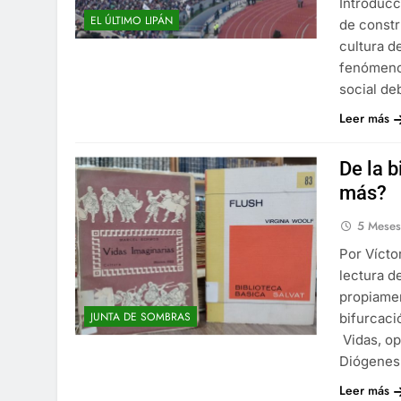
Introducc
EL ÚLTIMO LIPÁN
de constr
cultura d
fenómeno 
social de
Leer más
De la b
más?
5 Mese
Por Vícto
lectura d
propiamen
JUNTA DE SOMBRAS
bifurcaci
Vidas, op
Diógenes
Leer más