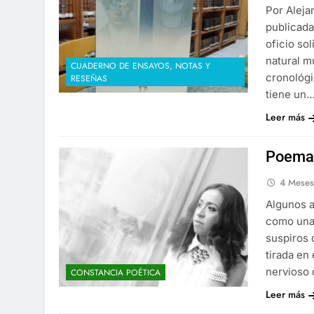
Por Aleja
publicada
oficio so
natural m
CUADERNO DE ENSAYOS, NOTAS Y
cronológi
RESEÑAS
tiene un
Leer más
Poemas
4 Mese
Algunos a
como una 
suspiros 
tirada en
nervioso 
CONSTANCIA POÉTICA
Leer más