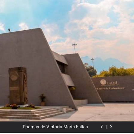
Del valor en la literatura
a” entre Chile y la Unión Soviética. Año 1973
(clasificatorios al mundial Alemania 1974)
Poemas de Victoria Marín Fallas
Las horas