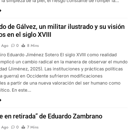
 la simpleza de la piel, el riesgo constante de romper la…
o de Gálvez, un militar ilustrado y su visión
os en el siglo XVIII
s Ago
0
8 Mins
airo Eduardo Jiménez Sotero El siglo XVIII como realidad
 implicó un cambio radical en la manera de observar el mundo
edad (Jiménez, 2025). Las instituciones y prácticas políticas
 la guerra) en Occidente sufrieron modificaciones
les a partir de una nueva valoración del ser humano como
lítico. En este…
e en retirada” de Eduardo Zambrano
s Ago
0
7 Mins