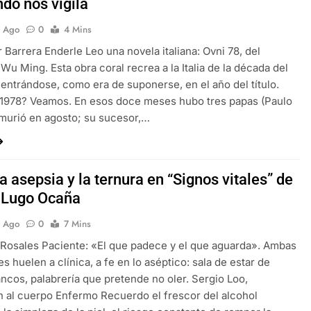
do nos vigila
s Ago
0
4 Mins
r Barrera Enderle Leo una novela italiana: Ovni 78, del
 Wu Ming. Esta obra coral recrea a la Italia de la década del
centrándose, como era de suponerse, en el año del título.
 1978? Veamos. En esos doce meses hubo tres papas (Paulo
 murió en agosto; su sucesor,…
a asepsia y la ternura en “Signos vitales” de
 Lugo Ocaña
s Ago
0
7 Mins
Rosales Paciente: «El que padece y el que aguarda». Ambas
s huelen a clínica, a fe en lo aséptico: sala de estar de
ncos, palabrería que pretende no oler. Sergio Loo,
 al cuerpo Enfermo Recuerdo el frescor del alcohol