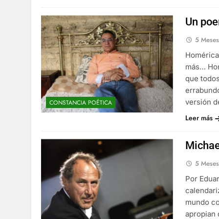
Un poe
5 Mese
Homérica
más… Home
que todos
errabund
versión d
CONSTANCIA POÉTICA
Leer más
Michae
5 Mese
Por Eduar
calendari
mundo con
apropian 