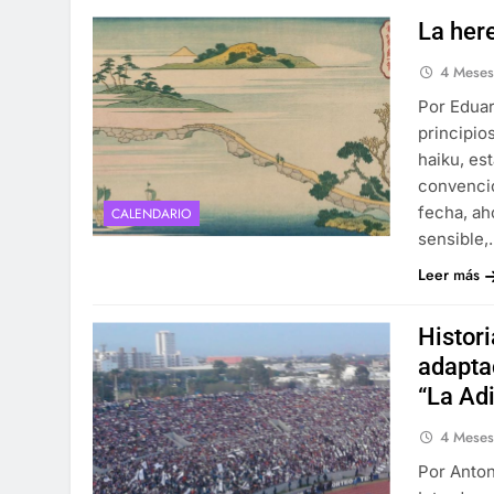
La her
4 Mese
Por Edua
principio
haiku, es
convencio
fecha, ah
CALENDARIO
sensible
Leer más
Histori
adapta
“La Adi
4 Mese
Por Anton