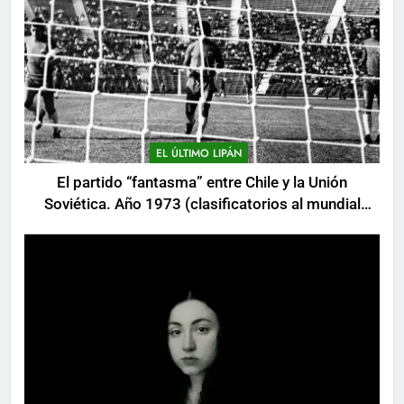
EL ÚLTIMO LIPÁN
El partido “fantasma” entre Chile y la Unión
Soviética. Año 1973 (clasificatorios al mundial
Alemania 1974)