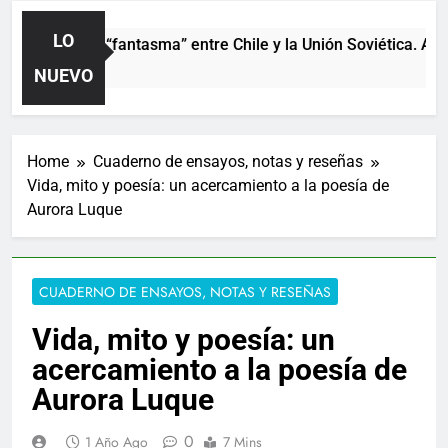
LO
El partido “fantasma” entre Chile y la Unión Soviética. Año 19
1 Día Ago
NUEVO
Home
Cuaderno de ensayos, notas y reseñas
Vida, mito y poesía: un acercamiento a la poesía de
Aurora Luque
CUADERNO DE ENSAYOS, NOTAS Y RESEÑAS
Vida, mito y poesía: un
acercamiento a la poesía de
Aurora Luque
0
1 Año Ago
7 Mins