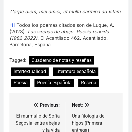
Carpe diem, mei amici, et multa carmina ad vitam.
[1]
Todos los poemas citados son de Luque, A.
(2023).
Las sirenas de abajo. Poesía reunida
(1982-2022)
. El Acantilado 462. Acantilado.
Barcelona, España.
Tagged:
Cuaderno de notas y reseñas
Intertextualidad
Literatura española
Poesía
Poesía española
Reseña
Previous:
Next:
Navegación
de
El murmullo de Sofía
Una filología de
Segovia, entre abejas
higos (Primera
entradas
y la vida
entrega)