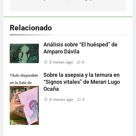
Relacionado
Análisis sobre “El huésped” de
Amparo Dávila
2 meses ago
0
Sobre la asepsia y la ternura en
Título disponible
“Signos vitales” de Merari Lugo
en la Sala de
Ocaña
Literatura.
Créditos de la
4 meses ago
0
fotografía:
Nancy Lucio.