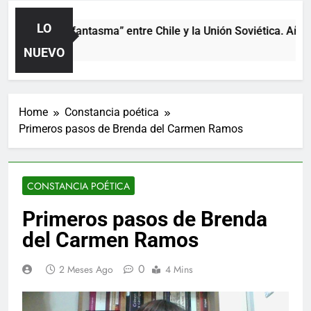
LO
El partido “fantasma” entre Chile y la Unión Soviética. Año 197
2 Días Ago
NUEVO
Home
Constancia poética
Primeros pasos de Brenda del Carmen Ramos
CONSTANCIA POÉTICA
Primeros pasos de Brenda
del Carmen Ramos
0
2 Meses Ago
4 Mins