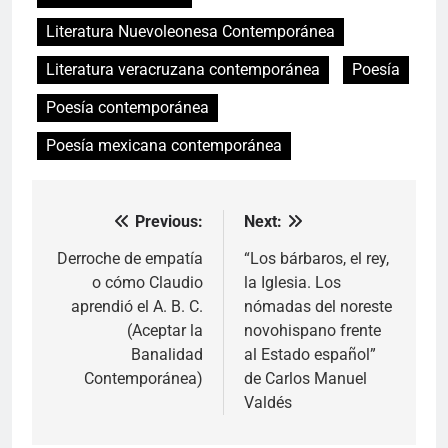
Literatura Nuevoleonesa Contemporánea
Literatura veracruzana contemporánea
Poesía
Poesía contemporánea
Poesía mexicana contemporánea
Previous:
Next:
Navegación
de
Derroche de empatía
“Los bárbaros, el rey,
o cómo Claudio
la Iglesia. Los
entradas
aprendió el A. B. C.
nómadas del noreste
(Aceptar la
novohispano frente
Banalidad
al Estado español”
Contemporánea)
de Carlos Manuel
Valdés