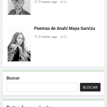
2 meses ago
0
Poemas de Anahí Maya Garvizu
Del archivo
personal de la
2 meses ago
0
autora.
Buscar
BUSCAR