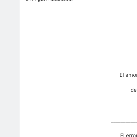
El amor
de
__________
El erro