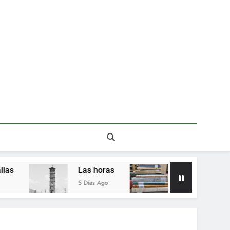
Las horas
Del valor en la literatura
5 Días Ago
2 Semanas Ago