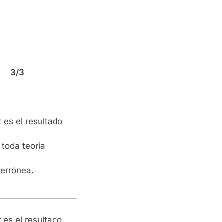
3/3
 es el resultado
 toda teoría
errónea.
____________________
r es el resultado