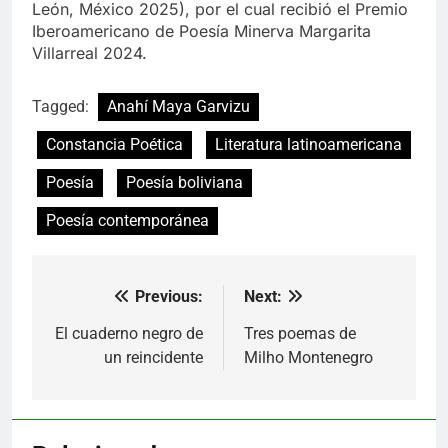
León, México 2025), por el cual recibió el Premio
Iberoamericano de Poesía Minerva Margarita
Villarreal 2024.
Tagged:
Anahí Maya Garvizu
Constancia Poética
Literatura latinoamericana
Poesía
Poesía boliviana
Poesía contemporánea
Previous:
Next:
Navegación
de
El cuaderno negro de
Tres poemas de
un reincidente
Milho Montenegro
entradas