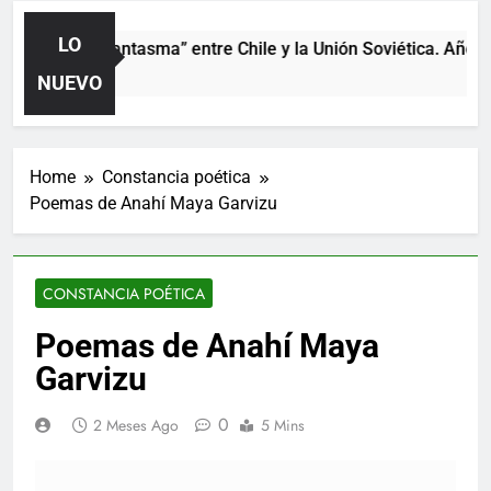
LO
 partido “fantasma” entre Chile y la Unión Soviética. Año 1973
Día Ago
NUEVO
Home
Constancia poética
Poemas de Anahí Maya Garvizu
CONSTANCIA POÉTICA
Poemas de Anahí Maya
Garvizu
0
2 Meses Ago
5 Mins