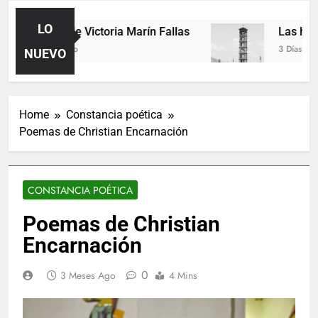
LO
Poemas de Victoria Marín Fallas
Las horas
24 Horas Ago
3 Días Ago
NUEVO
Home
Constancia poética
Poemas de Christian Encarnación
CONSTANCIA POÉTICA
Poemas de Christian
Encarnación
0
3 Meses Ago
4 Mins