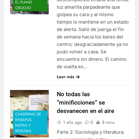
EL PLANO
luz amarilla parpadeante que
OBLICUO
golpea su cara y al mismo
tiempo lo mantiene en un estado
de alerta. Salió de juerga el fin
de semana hacia los bares del
centro; desgraciadamente ya no
pudo volver a casa. Se
encuentra sin dinero. El camino
de vuelta es…
Leer más
No todas las
“minificciones” se
desvanecen en el aire
CUADERNO DE
ENSAYOS,
1 año ago
0
8 mins
NOTAS Y
RESEÑAS
Parte 2: Sociología y literatura: