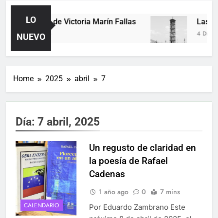
LO
Poemas de Victoria Marín Fallas
Las hora
2 Días Ago
4 Días Ago
NUEVO
Home
2025
abril
7
Día:
7 abril, 2025
Un regusto de claridad en
la poesía de Rafael
Cadenas
1 año ago
0
7 mins
CALENDARIO
Por Eduardo Zambrano Este