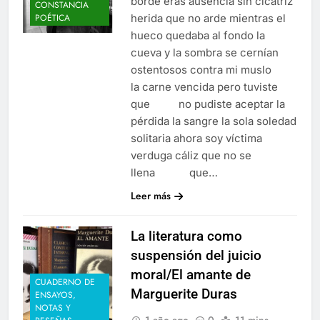
borde eras ausencia sin cicatriz
CONSTANCIA
herida que no arde mientras el
POÉTICA
hueco quedaba al fondo la
cueva y la sombra se cernían
ostentosos contra mi muslo
la carne vencida pero tuviste
que no pudiste aceptar la
pérdida la sangre la sola soledad
solitaria ahora soy víctima
verduga cáliz que no se
llena que…
Leer más
La literatura como
suspensión del juicio
moral/El amante de
CUADERNO DE
Marguerite Duras
ENSAYOS,
NOTAS Y
1 año ago
0
11 mins