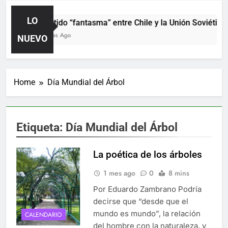
LO
El partido “fantasma” entre Chile y la Unión Soviética.
23 Horas Ago
NUEVO
Home
Día Mundial del Árbol
Etiqueta:
Día Mundial del Árbol
La poética de los árboles
1 mes ago
0
8 mins
Por Eduardo Zambrano Podría
decirse que “desde que el
mundo es mundo”, la relación
CALENDARIO
del hombre con la naturaleza, y