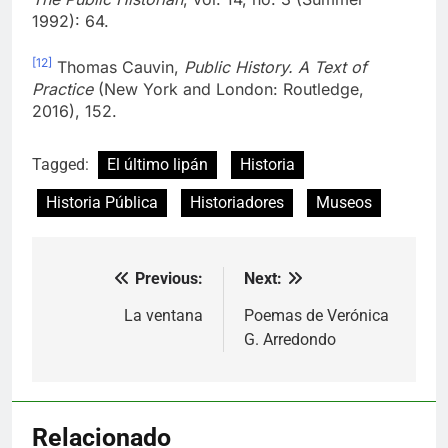
1992): 64.
[12]
Thomas Cauvin,
Public History. A Text of
Practice
(New York and London: Routledge,
2016), 152.
Tagged:
El último lipán
Historia
Historia Pública
Historiadores
Museos
Previous:
Next:
Navegación
de
La ventana
Poemas de Verónica
G. Arredondo
entradas
Relacionado