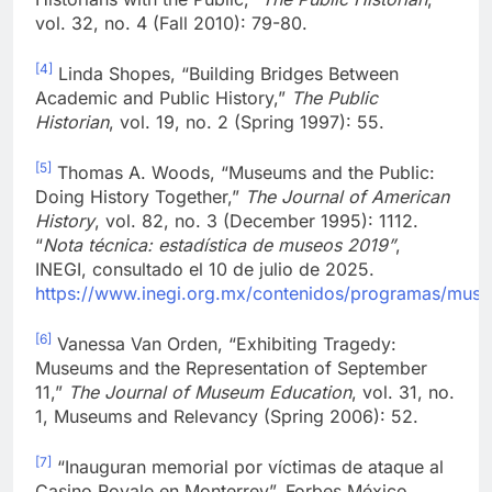
vol. 32, no. 4 (Fall 2010): 79-80.
[4]
Linda Shopes, “Building Bridges Between
Academic and Public History,”
The Public
Historian
, vol. 19, no. 2 (Spring 1997): 55.
[5]
Thomas A. Woods, “Museums and the Public:
Doing History Together,”
The Journal of American
History
, vol. 82, no. 3 (December 1995): 1112.
“
Nota técnica: estadística de museos 2019”
,
INEGI, consultado el 10 de julio de 2025.
https://www.inegi.org.mx/contenidos/programas/mus
[6]
Vanessa Van Orden, “Exhibiting Tragedy:
Museums and the Representation of September
11,”
The Journal of Museum Education
, vol. 31, no.
1, Museums and Relevancy (Spring 2006): 52.
[7]
“Inauguran memorial por víctimas de ataque al
Casino Royale en Monterrey”, Forbes México,