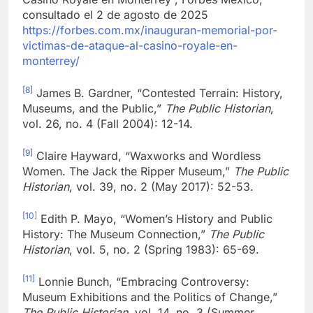
consultado el 2 de agosto de 2025
https://forbes.com.mx/inauguran-memorial-por-
victimas-de-ataque-al-casino-royale-en-
monterrey/
[8]
James B. Gardner, “Contested Terrain: History,
Museums, and the Public,”
The Public Historian
,
vol. 26, no. 4 (Fall 2004): 12-14.
[9]
Claire Hayward, “Waxworks and Wordless
Women. The Jack the Ripper Museum,”
The Public
Historian
, vol. 39, no. 2 (May 2017): 52-53.
[10]
Edith P. Mayo, “Women’s History and Public
History: The Museum Connection,”
The Public
Historian
, vol. 5, no. 2 (Spring 1983): 65-69.
[11]
Lonnie Bunch, “Embracing Controversy:
Museum Exhibitions and the Politics of Change,”
The Public Historian
, vol. 14, no. 3 (Summer