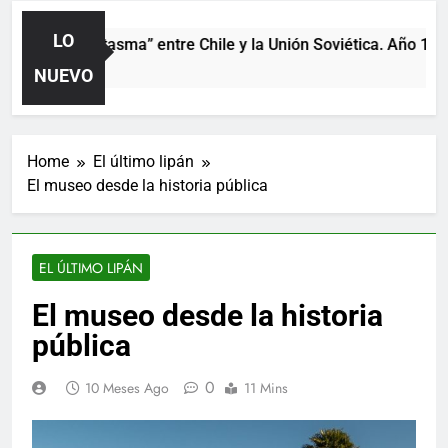
LO
artido “fantasma” entre Chile y la Unión Soviética. Año 1973 (c
s Ago
NUEVO
Home
El último lipán
El museo desde la historia pública
EL ÚLTIMO LIPÁN
El museo desde la historia
pública
0
10 Meses Ago
11 Mins