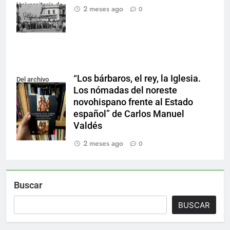
Universitaria de
2 meses ago
0
la UANL.
“Los bárbaros, el rey, la Iglesia.
Del archivo
Los nómadas del noreste
personal del
novohispano frente al Estado
autor.
español” de Carlos Manuel
Valdés
2 meses ago
0
Buscar
BUSCAR