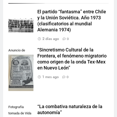
El partido “fantasma” entre Chile
y la Unión Soviética. Año 1973
(clasificatorios al mundial
Alemania 1974)
2 días ago
0
“Sincretismo Cultural de la
Anuncio de
Frontera, el fenómeno migratorio
apertura del Far
como origen de la onda Tex-Mex
West junio de
en Nuevo León”
1994 (Diario de
Monterrey)
1 mes ago
0
“La combativa naturaleza de la
Fotografía
autonomía”
tomada de Vida