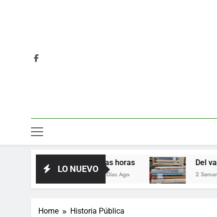
as
Las horas
Del valor en la l
LO NUEVO
4 Días Ago
2 Semanas Ago
Home
Historia Pública