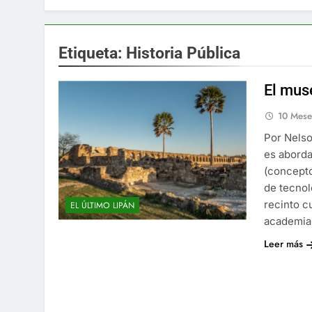
Etiqueta:
Historia Pública
El muse
10 Mese
Por Nelso
es aborda
(concepto
de tecnolo
recinto c
EL ÚLTIMO LIPÁN
academia
Leer más