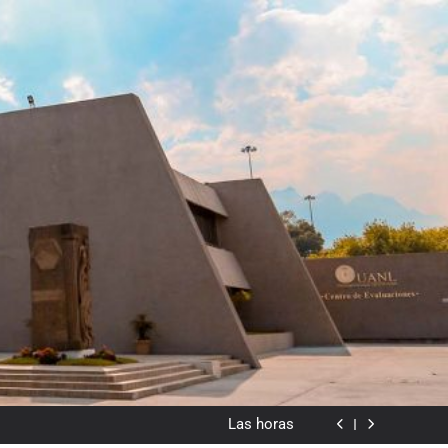
dado en lo visual como forma o cromatismo”
Poemas de Victoria Marín Fallas
Las horas
Del valor en la literatura