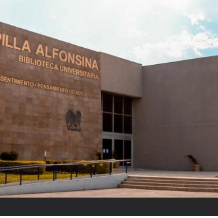
Raquel Tibol: “Reyes ponía cui