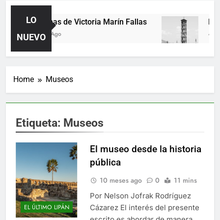
LO
Poemas de Victoria Marín Fallas
Las 
2 Días Ago
4 Día
NUEVO
Home
Museos
Etiqueta:
Museos
El museo desde la historia
pública
10 meses ago
0
11 mins
Por Nelson Jofrak Rodríguez
Cázarez El interés del presente
EL ÚLTIMO LIPÁN
escrito es abordar de manera