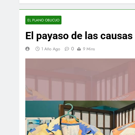
EL PLANO OBLICUO
El payaso de las causas 
0
1 Año Ago
9 Mins