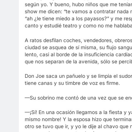
según yo. Y bueno, hubo niños que me tenían
show me dicen: “te vamos a contratar nada m
“ah ¿le tiene miedo a los payasos?” y me resp
canto y estudié teatro y como no me hablaban
A ratos desfilan coches, vendedores, obreros
ciudad se asquea de sí misma, su flujo sanguí
lento, casi al borde de la insuficiencia card
que nos separan de la avenida, sólo se perc
Don Joe saca un pañuelo y se limpia el sudor
tiene canas y su timbre de voz es firme.
—Su sobrino me contó de una vez que se enc
—¡Sí! En una ocasión llegamos a la fiesta y 
mismo nombre! Y la esposa hizo que terminara
otro se tuvo que ir, y yo le dije al chavo qu