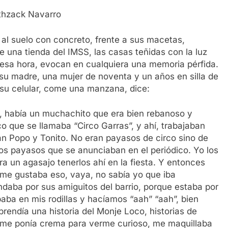
ithzack Navarro
l suelo con concreto, frente a sus macetas,
una tienda del IMSS, las casas teñidas con la luz
 esa hora, evocan en cualquiera una memoria pérfida.
su madre, una mujer de noventa y un años en silla de
 su celular, come una manzana, dice:
, había un muchachito que era bien rebanoso y
o que se llamaba “Circo Garras”, y ahí, trabajaban
ran Popo y Tonito. No eran payasos de circo sino de
ros payasos que se anunciaban en el periódico. Yo los
era un agasajo tenerlos ahí en la fiesta. Y entonces
í me gustaba eso, vaya, no sabía yo que iba
aba por sus amiguitos del barrio, porque estaba por
paba en mis rodillas y hacíamos “aah” “aah”, bien
rendía una historia del Monje Loco, historias de
 y me ponía crema para verme curioso, me maquillaba