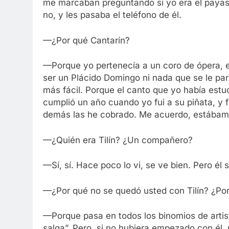
me marcaban preguntando si yo era el payaso
no, y les pasaba el teléfono de él.
—¿Por qué Cantarín?
—Porque yo pertenecía a un coro de ópera, en
ser un Plácido Domingo ni nada que se le par
más fácil. Porque el canto que yo había estud
cumplió un año cuando yo fui a su piñata, y fu
demás las he cobrado. Me acuerdo, estábamo
—¿Quién era Tilín? ¿Un compañero?
—Sí, sí. Hace poco lo vi, se ve bien. Pero él 
—¿Por qué no se quedó usted con Tilín? ¿P
—Porque pasa en todos los binomios de artista
salga”. Pero, si no hubiera empezado con él