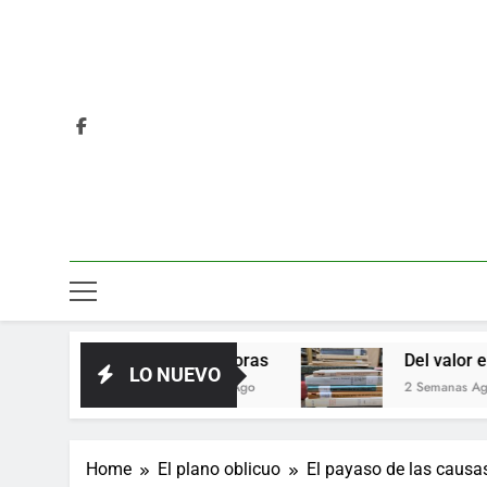
Las horas
Del valor en la literatura
LO NUEVO
3 Días Ago
2 Semanas Ago
Home
El plano oblicuo
El payaso de las causas