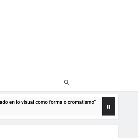
mo forma o cromatismo”
La poética de los árbo
1 Mes Ago