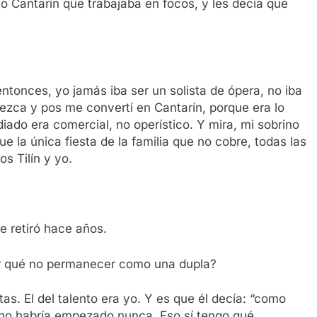
 Cantarín que trabajaba en focos, y les decía que
tonces, yo jamás iba ser un solista de ópera, no iba
ezca y pos me convertí en Cantarín, porque era lo
iado era comercial, no operístico. Y mira, mi sobrino
e la única fiesta de la familia que no cobre, todas las
s Tilín y yo.
se retiró hace años.
or qué no permanecer como una dupla?
s. El del talento era yo. Y es que él decía: “como
, no habría empezado nunca. Eso sí tengo qué