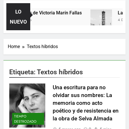
LO
Poemas de Victoria Marín Fallas
Las hor
2 Días Ago
4 Días Ag
NUEVO
Home
Textos híbridos
Etiqueta:
Textos híbridos
Una escritura para no
olvidar sus nombres: La
memoria como acto
poético y de resistencia en
TIEMPO
la obra de Selva Almada
DESTROZADO
5 meses ago
0
5 mins