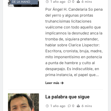
1 año ago
0
6 mins
DE LA MANO
Por Ángel H. Candelaria So pena
del yerro y algunas prontas
truhancísimas licitaciones
vuélcome con todo aquello que
implícannos la desnudez anca la
tromba de, siquiera pretender,
hablar sobre Clarice Lispector:
Escritora, cronista, bruja, madre,
mito imponentísimo en potencia
a punta de hambre y culto al
desparpajo. Es indiscutible, en
prima instancia, el papel que…
Leer más
La palabra que sigue
1 año ago
0
6 mins