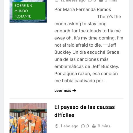
SOBRE UN
Por María Fernanda Ramos
MUNDO
There’s the
FLOTANTE
moon asking to stay long
enough for the clouds to fly me
away oh, it’s my time coming, I’m
not afraid afraid to die. —Jeff
Buckley Un día escuché Grace,
una de las canciones más
emblemáticas de Jeff Buckley.
Por alguna razón, esa canción
me había cautivado por…
Leer más
El payaso de las causas
difíciles
1 año ago
0
9 mins