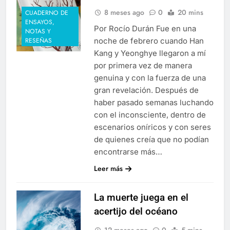
8 meses ago
0
20 mins
CUADERNO DE
ENSAYOS,
Por Rocío Durán Fue en una
NOTAS Y
noche de febrero cuando Han
RESEÑAS
Kang y Yeonghye llegaron a mí
por primera vez de manera
genuina y con la fuerza de una
gran revelación. Después de
haber pasado semanas luchando
con el inconsciente, dentro de
escenarios oníricos y con seres
de quienes creía que no podían
encontrarse más…
Leer más
La muerte juega en el
acertijo del océano
12 meses ago
0
5 mins