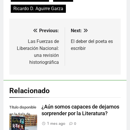
Ricardo D. Aguirre Garza
Previous:
Next:
Navegación
de
Las Fuerzas de
El deber del poeta es
Liberación Nacional:
escribir
entradas
una revisión
historiográfica
Relacionado
¿Aún somos capaces de dejarnos
Título disponible
sorprender por la Literatura?
en la Sala de
Literatura.
1 mes ago
0