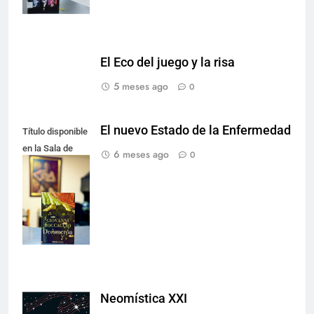
El Eco del juego y la risa
5 meses ago
0
El nuevo Estado de la Enfermedad
Título disponible
en la Sala de
6 meses ago
0
Literatura.
Créditos de la
fotografía:
Nancy Lucio.
Neomística XXI
Créditos de la