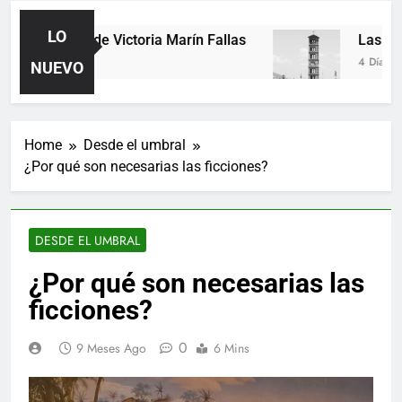
LO
Poemas de Victoria Marín Fallas
Las horas
2 Días Ago
4 Días Ago
NUEVO
Home
Desde el umbral
¿Por qué son necesarias las ficciones?
DESDE EL UMBRAL
¿Por qué son necesarias las
ficciones?
0
9 Meses Ago
6 Mins