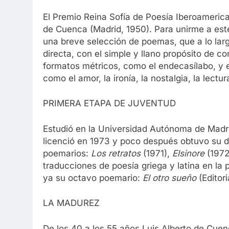
El Premio Reina Sofía de Poesía Iberoamerica
de Cuenca (Madrid, 1950). Para unirme a est
una breve selección de poemas, que a lo largo
directa, con el simple y llano propósito de 
formatos métricos, como el endecasílabo, y 
como el amor, la ironía, la nostalgia, la lectu
PRIMERA ETAPA DE JUVENTUD
Estudió en la Universidad Autónoma de Madri
licenció en 1973 y poco después obtuvo su do
poemarios:
Los retratos
(1971),
Elsinore
(1972
traducciones de poesía griega y latina en la 
ya su octavo poemario:
El otro sueño
(Editor
LA MADUREZ
De los 40 a los 55 años Luis Alberto de Cuen