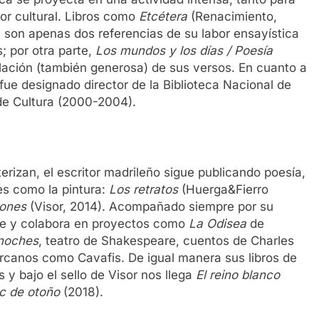
or cultural. Libros como
Etcétera
(Renacimiento,
, son apenas dos referencias de su labor ensayística
; por otra parte,
Los mundos y los días / Poesía
ilación (también generosa) de sus versos. En cuanto a
, fue designado director de la Biblioteca Nacional de
de Cultura (2000-2004).
terizan, el escritor madrileño sigue publicando poesía,
es como la pintura:
Los retratos
(Huerga&Fierro
iones
(Visor, 2014). Acompañado siempre por su
ce y colabora en proyectos como
La Odisea
de
 noches
, teatro de Shakespeare, cuentos de Charles
rcanos como Cavafis. De igual manera sus libros de
y bajo el sello de Visor nos llega
El reino blanco
c de otoño
(2018).