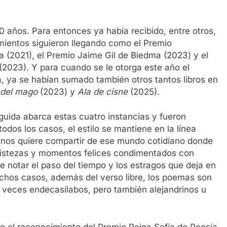
 años. Para entonces ya había recibido, entre otros,
mientos siguieron llegando como el Premio
a (2021), el Premio Jaime Gil de Biedma (2023) y el
2023). Y para cuando se le otorga este año el
, ya se habían sumado también otros tantos libros en
 del mago
(2023) y
Ala de cisne
(2025).
guida abarca estas cuatro instancias y fueron
 todos los casos, el estilo se mantiene en la línea
e nos quiere compartir de ese mundo cotidiano donde
 tristezas y momentos felices condimentados con
de notar el paso del tiempo y los estragos que deja en
chos casos, además del verso libre, los poemas son
s veces endecasílabos, pero también alejandrinos u
 el reconocimiento del Premio Reina Sofía de Poesía