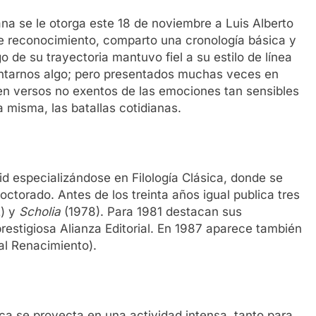
na se le otorga este 18 de noviembre a Luis Alberto
e reconocimiento, comparto una cronología básica y
 de su trayectoria mantuvo fiel a su estilo de línea
contarnos algo; pero presentados muchas veces en
en versos no exentos de las emociones tan sensibles
ra misma, las batallas cotidianas.
d especializándose en Filología Clásica, donde se
ctorado. Antes de los treinta años igual publica tres
) y
Scholia
(1978). Para 1981 destacan sus
prestigiosa Alianza Editorial. En 1987 aparece también
ial Renacimiento).
ca se proyecta en una actividad intensa, tanto para