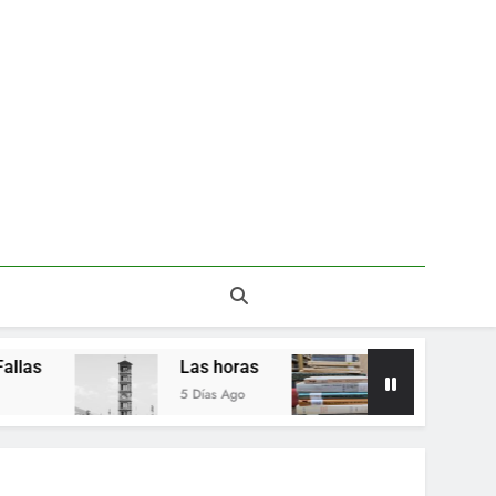
Las horas
Del valor en la literatura
5 Días Ago
2 Semanas Ago