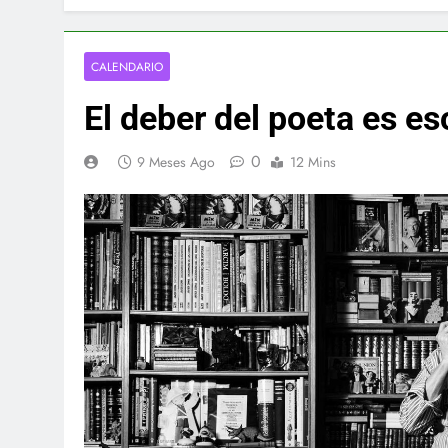
CALENDARIO
El deber del poeta es esc
0
9 Meses Ago
12 Mins