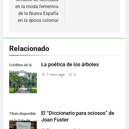
en la moda femenina
de la Nueva España
en la época colonial
Relacionado
La poética de los árboles
Créditos de la
fotografía:
1 mes ago
0
Roberto García.
El “Diccionario para ociosos” de
Título disponible
Joan Fuster
en la Sala de
Literatura.