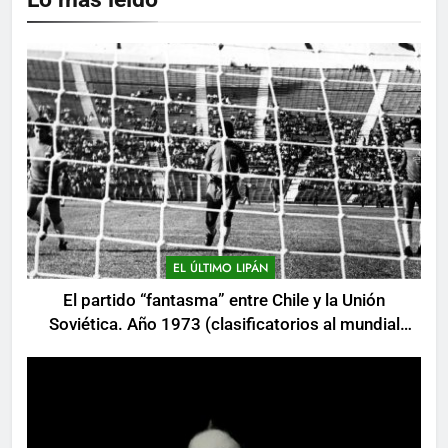
EL ÚLTIMO LIPÁN
El partido “fantasma” entre Chile y la Unión
Soviética. Año 1973 (clasificatorios al mundial
Alemania 1974)