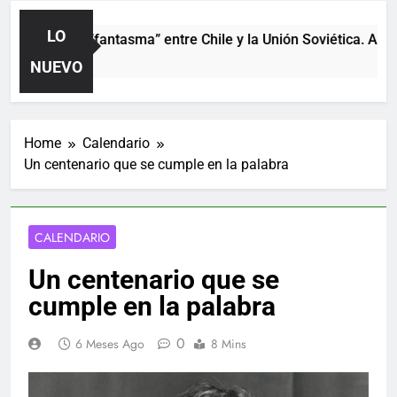
LO
l partido “fantasma” entre Chile y la Unión Soviética. Año 197
 Días Ago
NUEVO
Home
Calendario
Un centenario que se cumple en la palabra
CALENDARIO
Un centenario que se
cumple en la palabra
0
6 Meses Ago
8 Mins