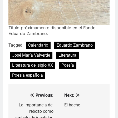
Título próximamente disponible en el Fondo
Eduardo Zambrano.
Tagged:
Calendario
Eduardo Zambrano
José María Valverde
Literatura
Literatura del siglo XX
Poesía
Poesía española
Previous:
Next:
Navegación
de
La importancia del
El bache
rebozo como
entradas
símbolo de identidad