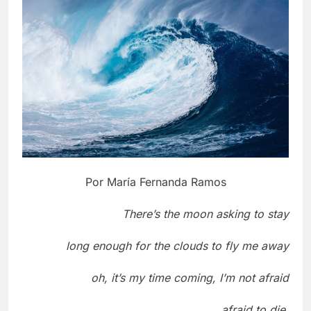
Por María Fernanda Ramos
There’s the moon asking to stay
long enough for the clouds to fly me away
oh, it’s my time coming, I’m not afraid
afraid to die
.