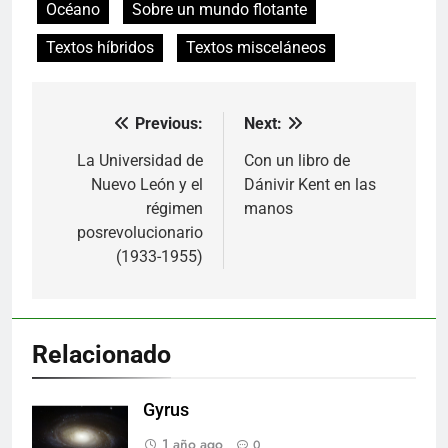
Océano
Sobre un mundo flotante
Textos híbridos
Textos misceláneos
Previous:
Next:
Navegación
de
La Universidad de
Con un libro de
Nuevo León y el
Dánivir Kent en las
entradas
régimen
manos
posrevolucionario
(1933-1955)
Relacionado
Gyrus
1 año ago
0