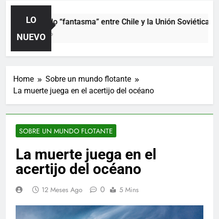
LO
El partido “fantasma” entre Chile y la Unión Soviética. Añ
2 Días Ago
NUEVO
Home
Sobre un mundo flotante
La muerte juega en el acertijo del océano
SOBRE UN MUNDO FLOTANTE
La muerte juega en el
acertijo del océano
0
12 Meses Ago
5 Mins