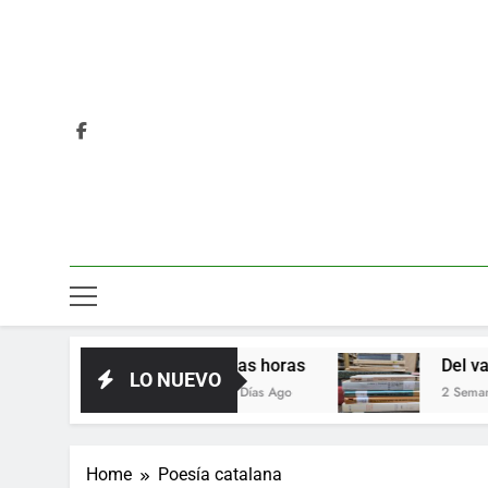
Las horas
Del valor en la lit
LO NUEVO
3 Días Ago
2 Semanas Ago
Home
Poesía catalana