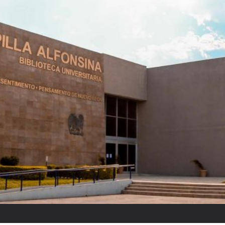
Raquel Tibol: “Reyes ponía cui