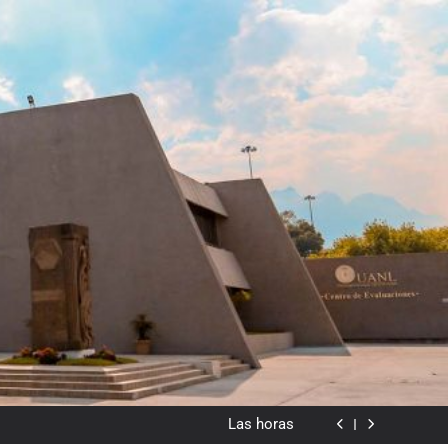
dado en lo visual como forma o cromatismo”
Poemas de Victoria Marín Fallas
Las horas
Del valor en la literatura