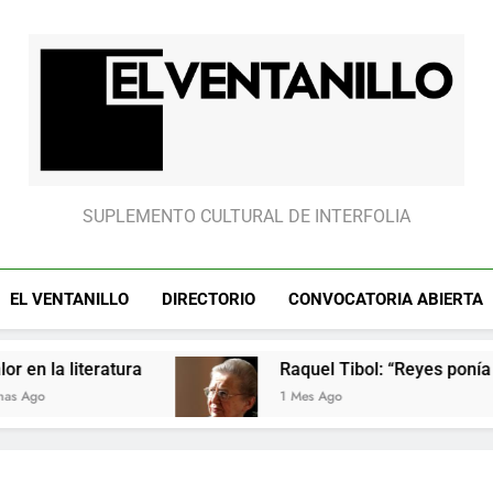
Raquel Tibol: “Reyes ponía cui
Raquel Tibol: “Reyes ponía cui
El Ventanillo
SUPLEMENTO CULTURAL DE INTERFOLIA
EL VENTANILLO
DIRECTORIO
CONVOCATORIA ABIERTA
eratura
Raquel Tibol: “Reyes ponía cuidado en
1 Mes Ago