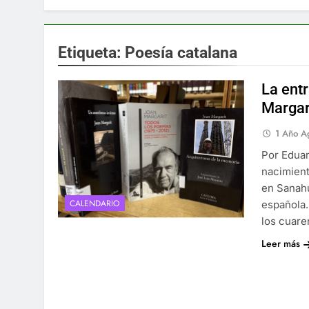
Etiqueta:
Poesía catalana
La ent
Margar
1 Año A
Por Eduar
nacimient
en Sanahu
CALENDARIO
española.
los cuare
Leer más