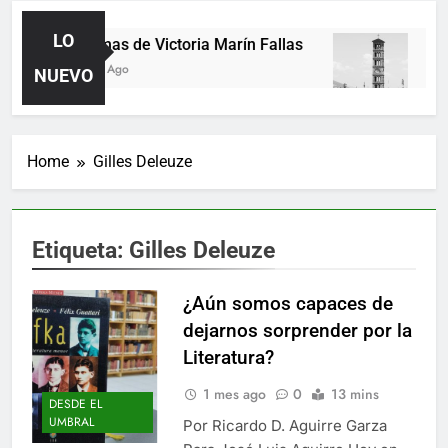
LO
Poemas de Victoria Marín Fallas
Las 
2 Días Ago
4 Día
NUEVO
Home
Gilles Deleuze
Etiqueta:
Gilles Deleuze
¿Aún somos capaces de
dejarnos sorprender por la
Literatura?
1 mes ago
0
13 mins
DESDE EL
UMBRAL
Por Ricardo D. Aguirre Garza