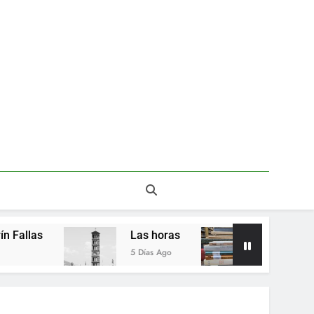
Del valor en la literatura
a” entre Chile y la Unión Soviética. Año 1973
(clasificatorios al mundial Alemania 1974)
Poemas de Victoria Marín Fallas
Las horas
Del valor en la literatura
Las horas
Del valor en la literat
5 Días Ago
2 Semanas Ago