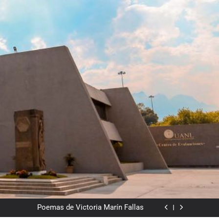
Del valor en la literatura
a” entre Chile y la Unión Soviética. Año 1973
(clasificatorios al mundial Alemania 1974)
Poemas de Victoria Marín Fallas
Las horas