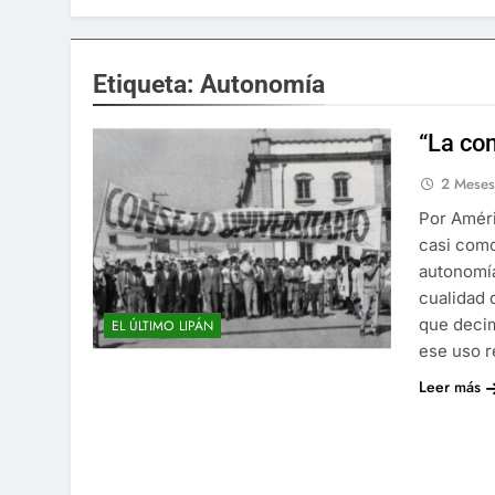
Etiqueta:
Autonomía
“La co
2 Mese
Por Amér
casi como
autonomía
cualidad 
que deci
EL ÚLTIMO LIPÁN
ese uso r
Leer más