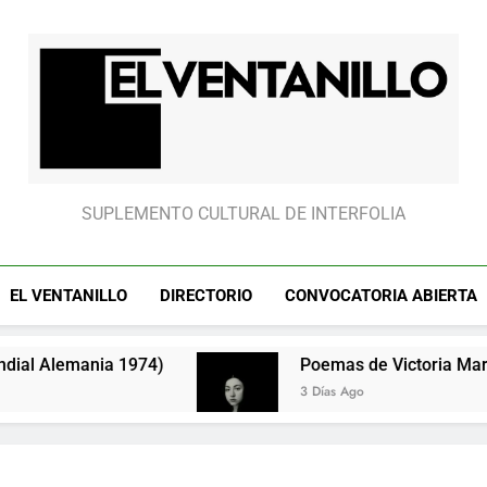
El partido “fantasm
El Ventanillo
SUPLEMENTO CULTURAL DE INTERFOLIA
EL VENTANILLO
DIRECTORIO
CONVOCATORIA ABIERTA
nia 1974)
Poemas de Victoria Marín Fallas
3 Días Ago