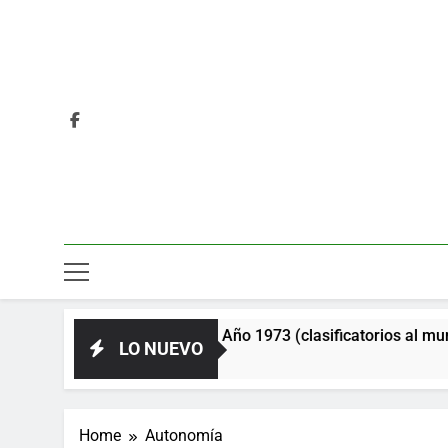
 la Unión Soviética. Año 1973 (clasificatorios al mundial Alema
LO NUEVO
Home
Autonomía