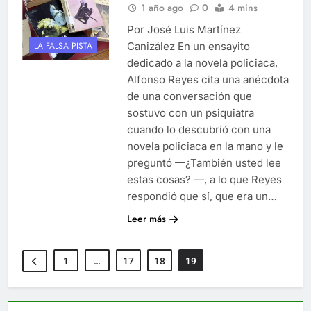
1 año ago
0
4 mins
Por José Luis Martínez
Canizález En un ensayito
LA FALSA PISTA
dedicado a la novela policiaca,
Alfonso Reyes cita una anécdota
de una conversación que
sostuvo con un psiquiatra
cuando lo descubrió con una
novela policiaca en la mano y le
preguntó —¿También usted lee
estas cosas? —, a lo que Reyes
respondió que sí, que era un…
Leer más
1
…
17
18
19