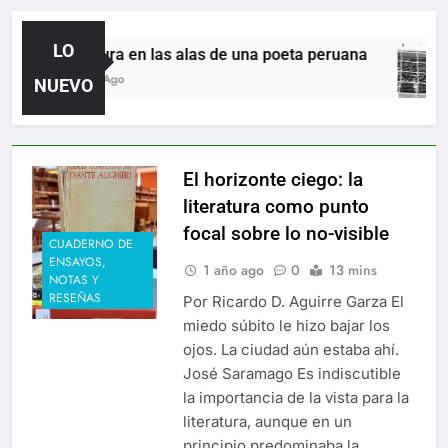
LO
La sutura en las alas de una poeta peruana
5 Horas Ago
NUEVO
El horizonte ciego: la
literatura como punto
focal sobre lo no-visible
CUADERNO DE
ENSAYOS,
1 año ago
0
13 mins
NOTAS Y
RESEÑAS
Por Ricardo D. Aguirre Garza El
miedo súbito le hizo bajar los
ojos. La ciudad aún estaba ahí.
José Saramago Es indiscutible
la importancia de la vista para la
literatura, aunque en un
principio predominaba la