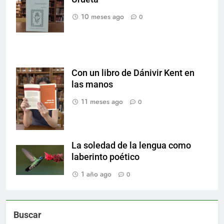
Universitaria de
la UANL.
10 meses ago
0
Con un libro de Dánivir Kent en
Fotografía de
las manos
Nancy Lucio
11 meses ago
0
La soledad de la lengua como
laberinto poético
1 año ago
0
Buscar