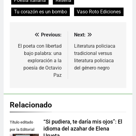
Poesía italiana
Reseña
Tu corazón es un bombo
Vaso Roto Ediciones
Previous:
Next:
Navegación
de
El poeta con libertad
Literatura policiaca
bajo palabra: una
tradicional versus
entradas
exploración a la
literatura policiaca
poesía de Octavio
del género negro
Paz
Relacionado
“Si pudiera, te daría mis ojos”: El
Título editado
idioma del azahar de Elena
por la Editorial
Urueta