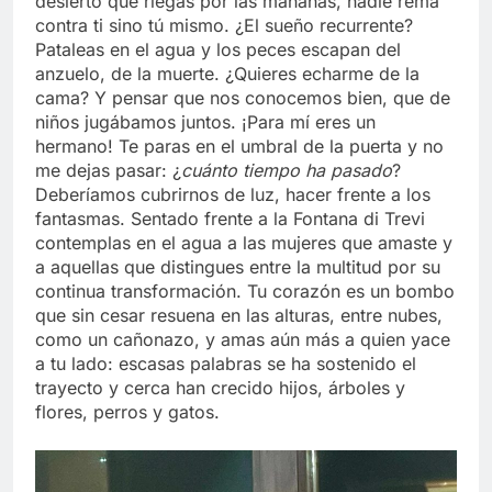
desierto que riegas por las mañanas, nadie rema
contra ti sino tú mismo. ¿El sueño recurrente?
Pataleas en el agua y los peces escapan del
anzuelo, de la muerte. ¿Quieres echarme de la
cama? Y pensar que nos conocemos bien, que de
niños jugábamos juntos. ¡Para mí eres un
hermano! Te paras en el umbral de la puerta y no
me dejas pasar: ¿
cuánto tiempo ha pasado
?
Deberíamos cubrirnos de luz, hacer frente a los
fantasmas. Sentado frente a la Fontana di Trevi
contemplas en el agua a las mujeres que amaste y
a aquellas que distingues entre la multitud por su
continua transformación. Tu corazón es un bombo
que sin cesar resuena en las alturas, entre nubes,
como un cañonazo, y amas aún más a quien yace
a tu lado: escasas palabras se ha sostenido el
trayecto y cerca han crecido hijos, árboles y
flores, perros y gatos.