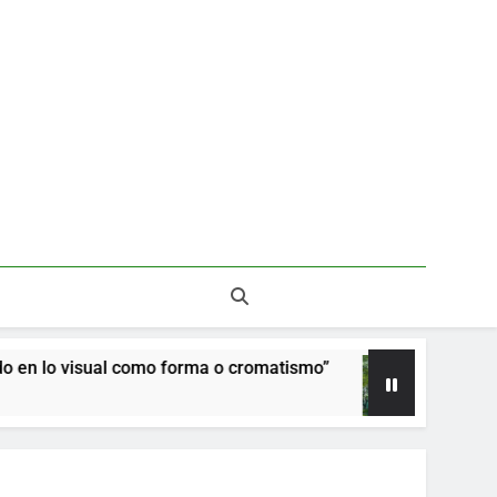
 forma o cromatismo”
La poética de los árbole
1 Mes Ago