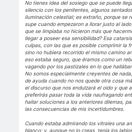
No tienes idea del sosiego que se puede lleg
silencio con los penitentes, algunos sentado
iluminación celestial; es extraño, porque se
supe cuando empezaron a llorar justo al lado
que se limpiaba no hicieron más que hacerme
llegar a poseer esa sensibilidad? Esa catarsi
culpas, con las que es posible comprimir la fr
sino no hubiera recorrido el mismo camino a
eso estaba seguro, que éramos como un reba
vagando por los pastizales en lo que halláb
No somos especialmente creyentes de nada,
de ayuda cuando no nos quede otra cosa más
el discurso que nos endulzará el oído y que
preferirás pasar toda la vida naufragando en
hallar soluciones a los anteriores dilemas, p
las consecuencias de mis incertidumbres.
Cuando estaba admirando los vitrales una anc
blanco; y, aunque no lo creas, tenía los labi