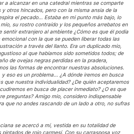
ar a alcanzar en una catedral mientras se comparte
s y otros hincados, pero con la misma ansia de la
 respira el pecado… Estaba en mi punto más bajo, lo
 mío, su rostro contraído y los pequeños arrebatos en
 sentir extranjero al ambiente ¿Cómo es que él podía
s emocional con la que se pueden liberar todas las
ustración a través del llanto. Era un duplicado mío,
ngustioso al que habíamos sido sometidos todos; de
ño de ovejas negras perdidas en la pradera,
amos las formas de encontrar nuestras absoluciones.
 y eso es un problema… ¿A dónde iremos en busca
 que nuestra individualidad? ¿De quién aceptaremos
 acudiremos en busca de placer inmediato? ¿O es que
tre preguntas? Amigo mío, considero indispensable
ara que no andes rascando de un lado a otro, no sufras
iana se acercó a mí, vestida en su totalidad de
os pintados de rojo carmesí. Con su carrasposa voz