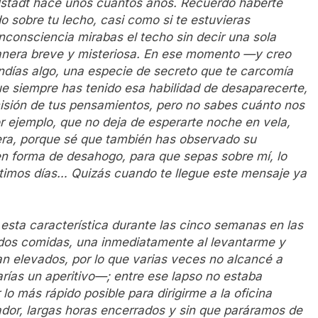
lstadt hace unos cuantos años. Recuerdo haberte
o sobre tu lecho, casi como si te estuvieras
nconsciencia mirabas el techo sin decir una sola
anera breve y misteriosa. En ese momento —y creo
ías algo, una especie de secreto que te carcomía
ue siempre has tenido esa habilidad de desaparecerte,
omisión de tus pensamientos, pero no sabes cuánto nos
or ejemplo, que no deja de esperarte noche en vela,
uera, porque sé que también has observado su
n forma de desahogo, para que sepas sobre mí, lo
ltimos días… Quizás cuando te llegue este mensaje ya
 esta característica durante las cinco semanas en las
e dos comidas, una inmediatamente al levantarme y
n elevados, por lo que varias veces
no alcancé a
rías un aperitivo—; entre ese lapso no estaba
 lo más rápido posible para dirigirme a la oficina
dor, largas horas encerrados y sin que paráramos de