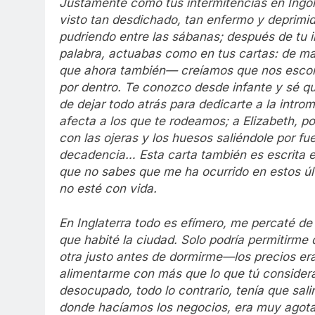
Justamente como tus intermitencias en Ingo
visto tan desdichado, tan enfermo y deprimid
pudriendo entre las sábanas; después de tu i
palabra, actuabas como en tus cartas: de m
que ahora también— creíamos que nos escond
por dentro. Te conozco desde infante y sé q
de dejar todo atrás para dedicarte a la intr
afecta a los que te rodeamos; a Elizabeth, p
con las ojeras y los huesos saliéndole por f
decadencia… Esta carta también es escrita e
que no sabes que me ha ocurrido en estos ú
no esté con vida.
En Inglaterra todo es efímero, me percaté de
que habité la ciudad. Solo podría permitirm
otra justo antes de dormirme—los precios era
alimentarme con más que lo que tú considera
desocupado, todo lo contrario, tenía que salir
donde hacíamos los negocios, era muy agota