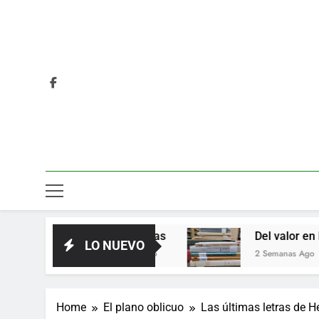
Las horas
Del valor en la literatura
LO NUEVO
3 Días Ago
2 Semanas Ago
Home
El plano oblicuo
Las últimas letras de H