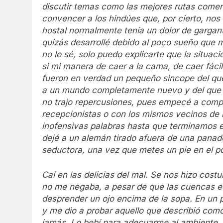
discutir temas como las mejores rutas comer
convencer a los hindúes que, por cierto, nos e
hostal normalmente tenía un dolor de gargant
quizás desarrollé debido al poco sueño que m
no lo sé, solo puedo explicarte que la situa
si mi manera de caer a la cama, de caer fác
fueron en verdad un pequeño sincope del que
a un mundo completamente nuevo y del que ah
no trajo repercusiones, pues empecé a compo
recepcionistas o con los mismos vecinos de h
inofensivas palabras hasta que terminamos e
dejé a un alemán tirado afuera de una panade
seductora, una vez que metes un pie en el po
Caí en las delicias del mal. Se nos hizo cost
no me negaba, a pesar de que las cuencas e
desprender un ojo encima de la sopa. En un 
y me dio a probar aquello que describió como 
jamás. Lo bebí para adecuarme al ambiente,