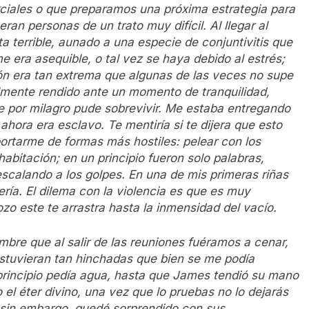
ciales o que preparamos una próxima estrategia para
ran personas de un trato muy difícil. Al llegar al
a terrible, aunado a una especie de conjuntivitis que
e era asequible, o tal vez se haya debido al estrés;
ción era tan extrema que algunas de las veces no supe
ilmente rendido ante un momento de tranquilidad,
 por milagro pude sobrevivir. Me estaba entregando
ora era esclavo. Te mentiría si te dijera que esto
rtarme de formas más hostiles: pelear con los
abitación; en un principio fueron solo palabras,
scalando a los golpes. En una de mis primeras riñas
ría. El dilema con la violencia es que es muy
zo este te arrastra hasta la inmensidad del vacío.
umbre que al salir de las reuniones fuéramos a cenar,
stuvieran tan hinchadas que bien se me podía
principio pedía agua, hasta que James tendió su mano
el éter divino, una vez que lo pruebas no lo dejarás
 sin embargo, quedé sorprendido con sus