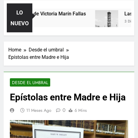
LO
Poemas de Victoria Marín Fallas
Las hora
1 Día Ago
3 Días Ago
NUEVO
Home
Desde el umbral
Epístolas entre Madre e Hija
DESDE EL UMBRAL
Epístolas entre Madre e Hija
0
11 Meses Ago
6 Mins