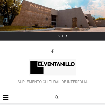
Skip
to
content
Raquel
Poemas
Las
Del
Raquel
Poemas
Las
Tibol:
de
horas
valor
Tibol:
de
horas
Del
Raquel
“Reyes
Victoria
en
“Reyes
Victoria
valor
Tibol:
ponía
Marín
la
ponía
Marín
en
“Reyes
cuidado
Fallas
literatura
cuidado
Fallas
la
ponía
en
en
literatura
cuidado
lo
lo
en
visual
visual
lo
como
como
visual
forma
forma
como
o
o
forma
cromatismo”
cromatismo”
o
cromatismo”
El Ventanillo
SUPLEMENTO CULTURAL DE INTERFOLIA