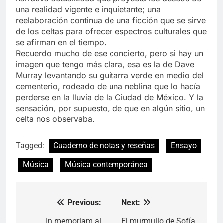
una realidad vigente e inquietante; una
reelaboración continua de una ficción que se sirve
de los celtas para ofrecer espectros culturales que
se afirman en el tiempo.
Recuerdo mucho de ese concierto, pero si hay un
imagen que tengo más clara, esa es la de Dave
Murray levantando su guitarra verde en medio del
cementerio, rodeado de una neblina que lo hacía
perderse en la lluvia de la Ciudad de México. Y la
sensación, por supuesto, de que en algún sitio, un
celta nos observaba.
Tagged:
Cuaderno de notas y reseñas
Ensayo
Música
Música contemporánea
Previous:
Next:
Navegación
de
In memoriam al
El murmullo de Sofía