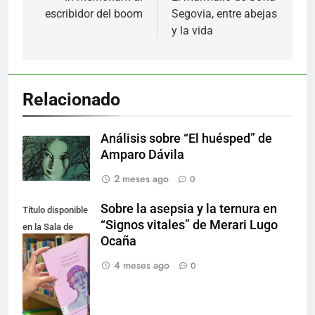
escribidor del boom
Segovia, entre abejas
entradas
y la vida
Relacionado
Análisis sobre “El huésped” de
Amparo Dávila
2 meses ago
0
Sobre la asepsia y la ternura en
Título disponible
“Signos vitales” de Merari Lugo
en la Sala de
Ocaña
Literatura.
Créditos de la
4 meses ago
0
fotografía:
Nancy Lucio.