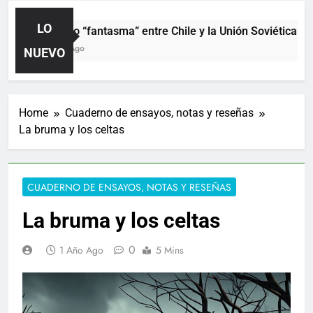
LO
El partido “fantasma” entre Chile y la Unión Soviética. Año
23 Horas Ago
NUEVO
Home
Cuaderno de ensayos, notas y reseñas
La bruma y los celtas
CUADERNO DE ENSAYOS, NOTAS Y RESEÑAS
La bruma y los celtas
0
1 Año Ago
5 Mins